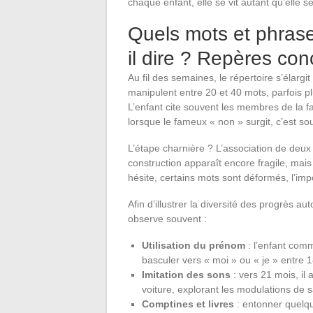
chaque enfant, elle se vit autant qu’elle s
Quels mots et phrase
il dire ? Repères con
Au fil des semaines, le répertoire s’élargi
manipulent entre 20 et 40 mots, parfois pl
L’enfant cite souvent les membres de la fa
lorsque le fameux « non » surgit, c’est so
L’étape charnière ? L’association de deux 
construction apparaît encore fragile, mai
hésite, certains mots sont déformés, l’imp
Afin d’illustrer la diversité des progrès a
observe souvent :
Utilisation du prénom
: l’enfant com
basculer vers « moi » ou « je » entre 1
Imitation des sons
: vers 21 mois, il 
voiture, explorant les modulations de s
Comptines et livres
: entonner quelq