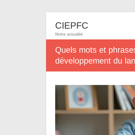
CIEPFC
Notre actualité
Quels mots et phrases
développement du la