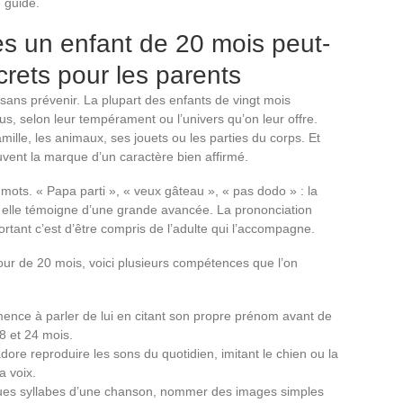
e guide.
s un enfant de 20 mois peut-
crets pour les parents
t sans prévenir. La plupart des enfants de vingt mois
us, selon leur tempérament ou l’univers qu’on leur offre.
mille, les animaux, ses jouets ou les parties du corps. Et
uvent la marque d’un caractère bien affirmé.
mots. « Papa parti », « veux gâteau », « pas dodo » : la
s elle témoigne d’une grande avancée. La prononciation
ortant c’est d’être compris de l’adulte qui l’accompagne.
utour de 20 mois, voici plusieurs compétences que l’on
mence à parler de lui en citant son propre prénom avant de
8 et 24 mois.
adore reproduire les sons du quotidien, imitant le chien ou la
a voix.
ues syllabes d’une chanson, nommer des images simples