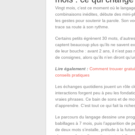
Vingt mois, c’est ce moment où le langage
combinaisons inédites, débute des mini-
les gestes pour soutenir la parole. Son v
trace sa route à son rythme.
Certains petits égrènent 30 mots, d’autre
captent beaucoup plus qu’ils ne savent ex
de leur bouche : avant 2 ans, il n’est pas r
de consignes, alors qu’ils n’en diront qu’u
Lire également :
Comment trouver gratuit
conseils pratiques
Les échanges quotidiens jouent un rôle cl
interactions forgent peu à peu les fondati
vraies phrases. Ce bain de sons et de mots,
d’apprendre. C’est tout ce qui fait la rich
Le parcours du langage dessine une progre
babillages à 7 mois, puis l’apparition de p
de deux mots s’installe, prélude à la futu