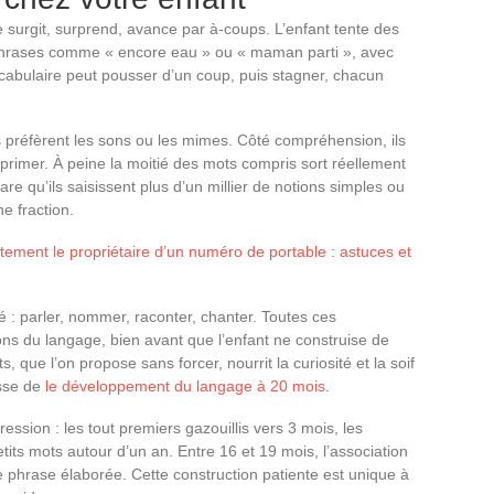
 surgit, surprend, avance par à-coups. L’enfant tente des
phrases comme « encore eau » ou « maman parti », avec
ocabulaire peut pousser d’un coup, puis stagner, chacun
s préfèrent les sons ou les mimes. Côté compréhension, ils
primer. À peine la moitié des mots compris sort réellement
are qu’ils saisissent plus d’un millier de notions simples ou
ne fraction.
ement le propriétaire d’un numéro de portable : astuces et
é : parler, nommer, raconter, chanter. Toutes ces
ons du langage, bien avant que l’enfant ne construise de
 que l’on propose sans forcer, nourrit la curiosité et la soif
esse de
le développement du langage à 20 mois
.
ssion : les tout premiers gazouillis vers 3 mois, les
etits mots autour d’un an. Entre 16 et 19 mois, l’association
re phrase élaborée. Cette construction patiente est unique à