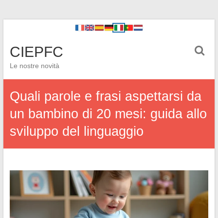
CIEPFC
Le nostre novità
Quali parole e frasi aspettarsi da
un bambino di 20 mesi: guida allo
sviluppo del linguaggio