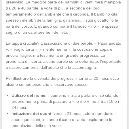
preavviso. La maggior parte dei bambini di venti mesi manipola
tra 20 e 40 parole, a volte di più, a seconda del loro
temperamento o dell’ambiente che li circonda. Il bambino cita
spesso i membri della famiglia, gli animali, i suoi giocattoli o le
parti del corpo. E quando compare il famoso « no », è spesso
segno di un carattere ben definito.
La tappa cruciale? L’associazione di due parole. « Papà andato
», « voglio torta », « niente nanna »: la costruzione appare
ancora fragile, ma testimonia un grande progresso. La
pronuncia è incerta, alcune parole sono deformate, l’importante
è essere compresi dall’adulto che lo accompagna.
Per illustrare la diversità dei progressi intorno ai 20 mesi, ecco
alcune competenze che si osservano spesso:
Utilizzo del nome
: il bambino inizia a parlare di sé citando il
proprio nome prima di passare a « io » o « me » tra i 18 e i
24 mesi.
Imitazione dei suoni
: verso i 21 mesi, adora riprodurre i
suoni quotidiani, imitando il cane o l’auto, esplorando le
modulazioni della sua voce.