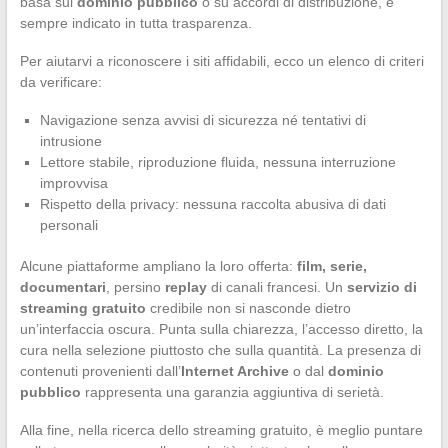
basa sul
dominio pubblico
o su accordi di distribuzione, è
sempre indicato in tutta trasparenza.
Per aiutarvi a riconoscere i siti affidabili, ecco un elenco di criteri
da verificare:
Navigazione senza avvisi di sicurezza né tentativi di
intrusione
Lettore stabile, riproduzione fluida, nessuna interruzione
improvvisa
Rispetto della privacy: nessuna raccolta abusiva di dati
personali
Alcune piattaforme ampliano la loro offerta:
film, serie,
documentari
, persino
replay
di canali francesi. Un
servizio di
streaming gratuito
credibile non si nasconde dietro
un’interfaccia oscura. Punta sulla chiarezza, l’accesso diretto, la
cura nella selezione piuttosto che sulla quantità. La presenza di
contenuti provenienti dall’
Internet Archive
o dal
dominio
pubblico
rappresenta una garanzia aggiuntiva di serietà.
Alla fine, nella ricerca dello streaming gratuito, è meglio puntare