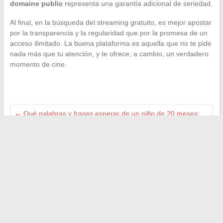
domaine public
representa una garantía adicional de seriedad.
Al final, en la búsqueda del streaming gratuito, es mejor apostar
por la transparencia y la regularidad que por la promesa de un
acceso ilimitado. La buena plataforma es aquella que no te pide
nada más que tu atención, y te ofrece, a cambio, un verdadero
momento de cine.
←
Qué palabras y frases esperar de un niño de 20 meses:
guía del desarrollo del lenguaje
Todo lo que necesitas saber antes de comprar poppers en
España: legislación y consejos prácticos
→
Buscar