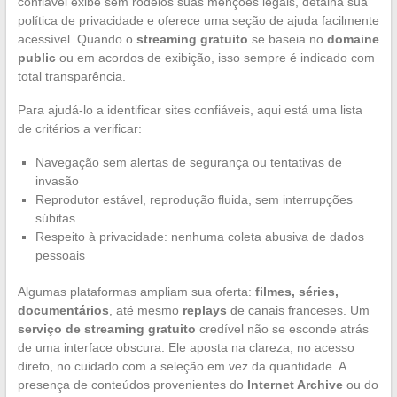
confiável exibe sem rodeios suas menções legais, detalha sua
política de privacidade e oferece uma seção de ajuda facilmente
acessível. Quando o
streaming gratuito
se baseia no
domaine
public
ou em acordos de exibição, isso sempre é indicado com
total transparência.
Para ajudá-lo a identificar sites confiáveis, aqui está uma lista
de critérios a verificar:
Navegação sem alertas de segurança ou tentativas de
invasão
Reprodutor estável, reprodução fluida, sem interrupções
súbitas
Respeito à privacidade: nenhuma coleta abusiva de dados
pessoais
Algumas plataformas ampliam sua oferta:
filmes, séries,
documentários
, até mesmo
replays
de canais franceses. Um
serviço de streaming gratuito
credível não se esconde atrás
de uma interface obscura. Ele aposta na clareza, no acesso
direto, no cuidado com a seleção em vez da quantidade. A
presença de conteúdos provenientes do
Internet Archive
ou do