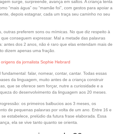
gem surge, surpreende, avança em saltos. A criança tenta
 como “mais água” ou “mamãe foi”, com gestos para apoiar a
pente, depois estagnar, cada um traça seu caminho no seu
, outras preferem sons ou mímicas. No que diz respeito à
 que conseguem expressar. Mal a metade das palavras
: antes dos 2 anos, não é raro que elas entendam mais de
nto dizem apenas uma fração.
s origens da jornalista Sophie Hebrard
undamental: falar, nomear, contar, cantar. Todas essas
ases da linguagem, muito antes de a criança construir
as, que se oferece sem forçar, nutre a curiosidade e a
 riqueza do desenvolvimento da linguagem aos 20 meses.
ogressão: os primeiros balbucios aos 3 meses, os
ento de pequenas palavras por volta de um ano. Entre 16 e
se estabelece, prelúdio da futura frase elaborada. Essa
ança, ela se vive tanto quanto se orienta.