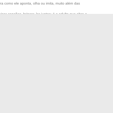
ra como ele aponta, olha ou imita, muito além das
ovisar canções, brincar, ler juntos: é o adulto que abre a
gnifica que haja um alerta grave. Um ambiente rico e trocas
lançar os aprendizados. Detectar certos descompassos cedo
mplifica a confiança dos pais e das crianças. Caminhar
nçar de mãos dadas, deixar brotar as primeiras palavras e
frase que não existia no dia anterior.
nsformar o seu interior com decoração tendência
nos em streaming gratuito: dicas e melhores plataformas
→