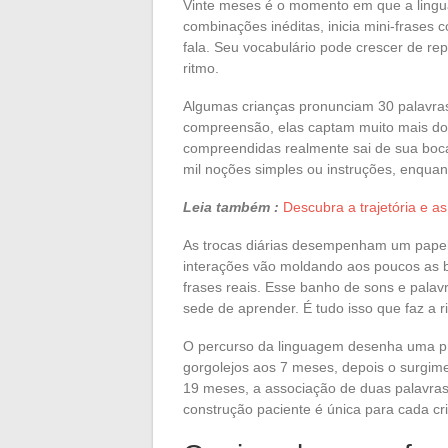
Vinte meses é o momento em que a lingua
combinações inéditas, inicia mini-frases
fala. Seu vocabulário pode crescer de re
ritmo.
Algumas crianças pronunciam 30 palavras
compreensão, elas captam muito mais do
compreendidas realmente sai de sua boca
mil noções simples ou instruções, enqua
Leia também :
Descubra a trajetória e a
As trocas diárias desempenham um papel f
interações vão moldando aos poucos as b
frases reais. Esse banho de sons e palavr
sede de aprender. É tudo isso que faz a
O percurso da linguagem desenha uma pr
gorgolejos aos 7 meses, depois o surgim
19 meses, a associação de duas palavras 
construção paciente é única para cada cri