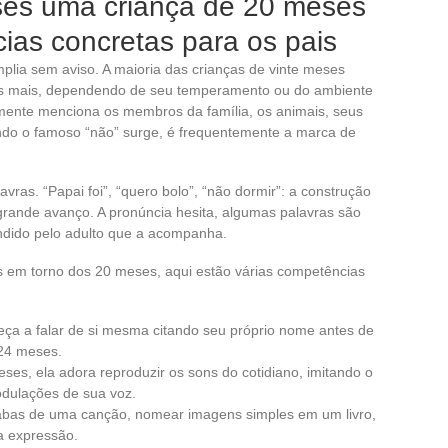
ases uma criança de 20 meses
ias concretas para os pais
plia sem aviso. A maioria das crianças de vinte meses
zes mais, dependendo de seu temperamento ou do ambiente
emente menciona os membros da família, os animais, seus
ndo o famoso “não” surge, é frequentemente a marca de
vras. “Papai foi”, “quero bolo”, “não dormir”: a construção
grande avanço. A pronúncia hesita, algumas palavras são
ndido pelo adulto que a acompanha.
os em torno dos 20 meses, aqui estão várias competências
eça a falar de si mesma citando seu próprio nome antes de
 24 meses.
eses, ela adora reproduzir os sons do cotidiano, imitando o
odulações de sua voz.
labas de uma canção, nomear imagens simples em um livro,
a expressão.