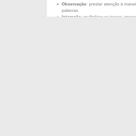
Observação
: prestar atenção à manei
palavras.
Interação
: multiplicar as trocas, impr
porta para o universo da linguagem.
Solicitar uma avaliação preventiva não si
diárias às vezes são suficientes para re
evita obstáculos na entrada da escola e a
juntos no aprendizado da linguagem é ava
se surpreender, uma manhã, ao ouvir uma 
←
Ideias modernas e originais para tra
Onde assistir o filme 16 a