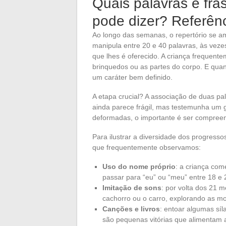
Quais palavras e fr
pode dizer? Referênc
Ao longo das semanas, o repertório se am
manipula entre 20 e 40 palavras, às ve
que lhes é oferecido. A criança frequent
brinquedos ou as partes do corpo. E qua
um caráter bem definido.
A etapa crucial? A associação de duas pala
ainda parece frágil, mas testemunha um 
deformadas, o importante é ser compree
Para ilustrar a diversidade dos progress
que frequentemente observamos:
Uso do nome próprio
: a criança com
passar para “eu” ou “meu” entre 18 e
Imitação de sons
: por volta dos 21 m
cachorro ou o carro, explorando as m
Canções e livros
: entoar algumas sí
são pequenas vitórias que alimentam 