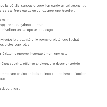
etits détails, surtout lorsque l’on garde un œil attentif au
s objets forts
capables de raconter une histoire :
a main
 apportant du rythme au mur
i réveillent un canapé un peu sage
ilégiez la créativité et le réemploi plutôt que l’achat
es pistes concrètes :
r éclatante apporte instantanément une note
êlant dessins, affiches anciennes et tissus encadrés
comme une chaise en bois patinée ou une lampe d’atelier,
ique
a décoration :