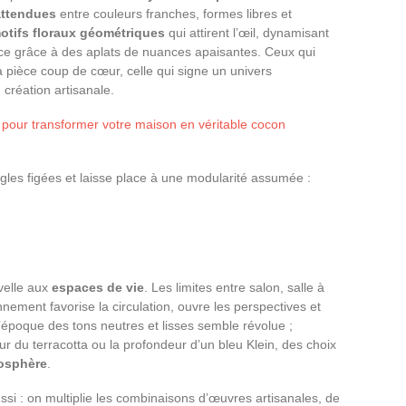
attendues
entre couleurs franches, formes libres et
otifs floraux géométriques
qui attirent l’œil, dynamisant
pace grâce à des aplats de nuances apaisantes. Ceux qui
a pièce coup de cœur, celle qui signe un univers
u création artisanale.
s pour transformer votre maison en véritable cocon
gles figées et laisse place à une modularité assumée :
uvelle aux
espaces de vie
. Les limites entre salon, salle à
nement favorise la circulation, ouvre les perspectives et
l’époque des tons neutres et lisses semble révolue ;
eur du terracotta ou la profondeur d’un bleu Klein, des choix
osphère
.
si : on multiplie les combinaisons d’œuvres artisanales, de