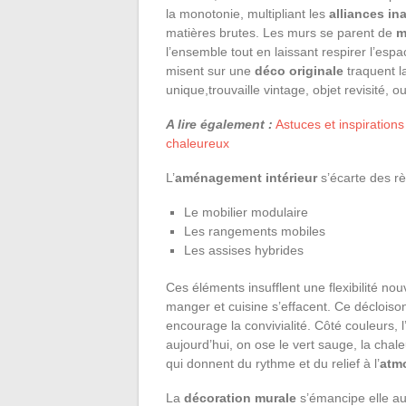
la monotonie, multipliant les
alliances in
matières brutes. Les murs se parent de
m
l’ensemble tout en laissant respirer l’es
misent sur une
déco originale
traquent l
unique,trouvaille vintage, objet revisité, o
A lire également :
Astuces et inspiration
chaleureux
L’
aménagement intérieur
s’écarte des rè
Le mobilier modulaire
Les rangements mobiles
Les assises hybrides
Ces éléments insufflent une flexibilité no
manger et cuisine s’effacent. Ce décloison
encourage la convivialité. Côté couleurs, 
aujourd’hui, on ose le vert sauge, la chal
qui donnent du rythme et du relief à l’
atm
La
décoration murale
s’émancipe elle aus