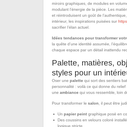
miroirs graphiques, de modules en volume. 
modulant l’énergie de la pièce. Les matièr
et réintroduisent un goût de l’authentique,
intérieur, les inspirations puisées sur
http
sacrifier l’élan actuel.
Idées tendances pour transformer votr
la quête d’une identité assumée, l’équilibr
chaque espace par un détail inattendu red
Palette, matières, ob
styles pour un intérie
Oser une
palette
qui sort des sentiers ba
personnalité : voilà ce qui donne du relie
une
ambiance
qui vous ressemble, loin d
Pour transformer le
salon
, il peut être ju
Un
papier peint
graphique posé en con
Des coussins en velours coloré install
logique stricte