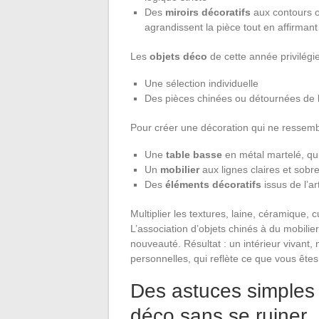
Des
miroirs décoratifs
aux contours org
agrandissent la pièce tout en affirman
Les
objets déco
de cette année privilégien
Une sélection individuelle
Des pièces chinées ou détournées de l
Pour créer une décoration qui ne ressem
Une
table basse
en métal martelé, qui 
Un
mobilier
aux lignes claires et sobr
Des
éléments décoratifs
issus de l’ar
Multiplier les textures, laine, céramique, cu
L’association d’objets chinés à du mobili
nouveauté. Résultat : un intérieur vivant, 
personnelles, qui reflète ce que vous êtes
Des astuces simples 
déco sans se ruiner