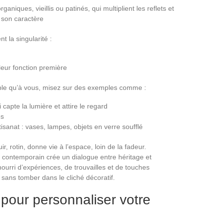
aniques, vieillis ou patinés, qui multiplient les reflets et
t son caractère
t la singularité :
eur fonction première
ble qu’à vous, misez sur des exemples comme :
capte la lumière et attire le regard
es
tisanat : vases, lampes, objets en verre soufflé
ir, rotin, donne vie à l’espace, loin de la fadeur.
er contemporain crée un dialogue entre héritage et
nourri d’expériences, de trouvailles et de touches
 sans tomber dans le cliché décoratif.
pour personnaliser votre