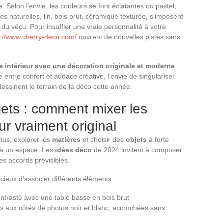
Selon l’envie, les couleurs se font éclatantes ou pastel,
es naturelles, lin, bois brut, céramique texturée, s’imposent
 du vécu. Pour insuffler une vraie personnalité à votre
s://www.cherry-deco.com/
ouvrent de nouvelles pistes sans
e intérieur avec une décoration originale et moderne
:
e entre confort et audace créative, l’envie de singulariser
essinent le terrain de la déco cette année.
jets : comment mixer les
ur vraiment original
ttus, explorer les
matières
et choisir des
objets
à forte
f à un espace. Les
idées déco
de 2024 invitent à composer
es accords prévisibles.
dicieux d’associer différents éléments :
traste avec une table basse en bois brut
és aux côtés de photos noir et blanc, accrochées sans