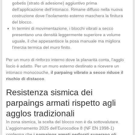
gobetis (strato di adesione) aggiuntivo prima
dell’applicazione dell’intonaco. Rimane diffuso nella nuova
costruzione dove l’isolamento esterno maschera la finitura
del blocco.
In termini di movimentazione, i blocchi vibrati a secco
presentano una densità leggermente superiore a volume
uguale, il che appesantisce la posa manuale ma migliora
l’inerzia termica del muro finito.
Per un muro di rinforzo interno dove la planarità conta, l’agglo
liscio è adatto. Per un muro esterno destinato a ricevere un
intonaco monocouche,
il parpaing vibrato a secco riduce il
rischio di distacco
.
Resistenza sismica dei
parpaings armati rispetto agli
agglos tradizionali
In zona sismica, la scelta del blocco non è da sottovalutare.
L’aggiornamento 2025 dell’Eurocodice 8 (NF EN 1998-1)
conferma che
i parpaings armati perforati superano gli