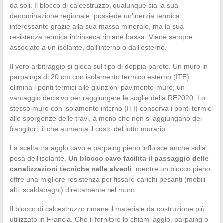
da soli. Il blocco di calcestruzzo, qualunque sia la sua
denominazione regionale, possiede un’inerzia termica
interessante grazie alla sua massa minerale, ma la sua
resistenza termica intrinseca rimane bassa. Viene sempre
associato a un isolante, dall’interno o dall’esterno.
Il vero arbitraggio si gioca sul tipo di doppia parete. Un muro in
parpaings di 20 cm con isolamento termico esterno (ITE)
elimina i ponti termici alle giunzioni pavimento-muro, un
vantaggio decisivo per raggiungere le soglie della RE2020. Lo
stesso muro con isolamento interno (ITI) conserva i ponti termici
alle sporgenze delle travi, a meno che non si aggiungano dei
frangitori, il che aumenta il costo del lotto murario.
La scelta tra agglo cavo e parpaing pieno influisce anche sulla
posa dell’isolante.
Un blocco cavo facilita il passaggio delle
canalizzazioni tecniche nelle alveoli
, mentre un blocco pieno
offre una migliore resistenza per fissare carichi pesanti (mobili
alti, scaldabagni) direttamente nel muro.
Il blocco di calcestruzzo rimane il materiale da costruzione più
utilizzato in Francia. Che il fornitore lo chiami agglo, parpaing o