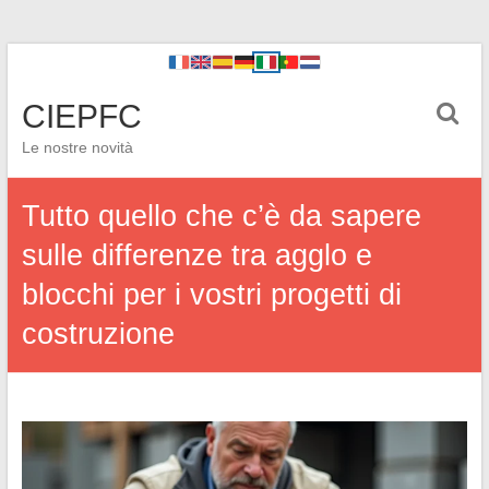
CIEPFC
Le nostre novità
Tutto quello che c’è da sapere
sulle differenze tra agglo e
blocchi per i vostri progetti di
costruzione