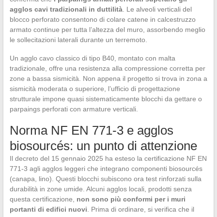
agglos cavi tradizionali in duttilità
. Le alveoli verticali del
blocco perforato consentono di colare catene in calcestruzzo
armato continue per tutta l’altezza del muro, assorbendo meglio
le sollecitazioni laterali durante un terremoto.
Un agglo cavo classico di tipo B40, montato con malta
tradizionale, offre una resistenza alla compressione corretta per
zone a bassa sismicità. Non appena il progetto si trova in zona a
sismicità moderata o superiore, l’ufficio di progettazione
strutturale impone quasi sistematicamente blocchi da gettare o
parpaings perforati con armature verticali.
Norma NF EN 771-3 e agglos
biosourcés: un punto di attenzione
Il decreto del 15 gennaio 2025 ha esteso la certificazione NF EN
771-3 agli agglos leggeri che integrano componenti biosourcés
(canapa, lino). Questi blocchi subiscono ora test rinforzati sulla
durabilità in zone umide. Alcuni agglos locali, prodotti senza
questa certificazione,
non sono più conformi per i muri
portanti di edifici nuovi
. Prima di ordinare, si verifica che il