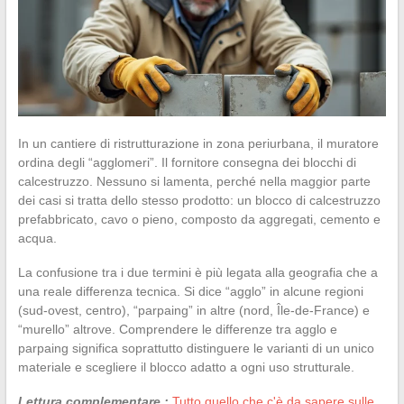
In un cantiere di ristrutturazione in zona periurbana, il muratore
ordina degli “agglomeri”. Il fornitore consegna dei blocchi di
calcestruzzo. Nessuno si lamenta, perché nella maggior parte
dei casi si tratta dello stesso prodotto: un blocco di calcestruzzo
prefabbricato, cavo o pieno, composto da aggregati, cemento e
acqua.
La confusione tra i due termini è più legata alla geografia che a
una reale differenza tecnica. Si dice “agglo” in alcune regioni
(sud-ovest, centro), “parpaing” in altre (nord, Île-de-France) e
“murello” altrove. Comprendere le differenze tra agglo e
parpaing significa soprattutto distinguere le varianti di un unico
materiale e scegliere il blocco adatto a ogni uso strutturale.
Lettura complementare :
Tutto quello che c'è da sapere sulle