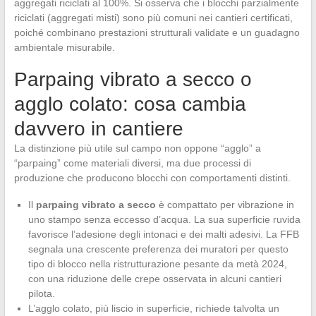
aggregati riciclati al 100%. Si osserva che i blocchi parzialmente
riciclati (aggregati misti) sono più comuni nei cantieri certificati,
poiché combinano prestazioni strutturali validate e un guadagno
ambientale misurabile.
Parpaing vibrato a secco o
agglo colato: cosa cambia
davvero in cantiere
La distinzione più utile sul campo non oppone “agglo” a
“parpaing” come materiali diversi, ma due processi di
produzione che producono blocchi con comportamenti distinti.
Il
parpaing vibrato a secco
è compattato per vibrazione in
uno stampo senza eccesso d’acqua. La sua superficie ruvida
favorisce l’adesione degli intonaci e dei malti adesivi. La FFB
segnala una crescente preferenza dei muratori per questo
tipo di blocco nella ristrutturazione pesante da metà 2024,
con una riduzione delle crepe osservata in alcuni cantieri
pilota.
L’agglo colato, più liscio in superficie, richiede talvolta un