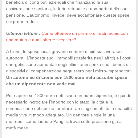
beneficia di contributi aziendali che finanziano la sua
assicurazione sanitaria, le ferie retribuite e una parte della sua
pensione. L’autonomo, invece, deve accantonare queste spese
sui propri redditi.
Ulteriori letture :
Come ottenere un premio di matrimonio con
una mutua e quali offerte scegliere?
A Lione, le spese locali gravano sempre di più sui lavoratori
autonomi. L’imposta sugli immobili (trasferita negli affitti) e i costi
energetici sono aumentati negli ultimi anni senza che i bonus o i
dispositivi di compensazione seguissero per i micro-imprenditori.
Un autonomo di Lione con 1800 euro netti assorbe spese
che un dipendente non vede mai
.
Per sapere se 1800 euro netti siano un buon stipendio, è quindi
necessario incrociare l’importo con lo stato, la città e la
composizione del nucleo familiare. Un single in affitto in una città
media vive in modo adeguato. Un genitore single in una
metropoli come Lione o Parigi si trova sotto pressione già a
metà mese.