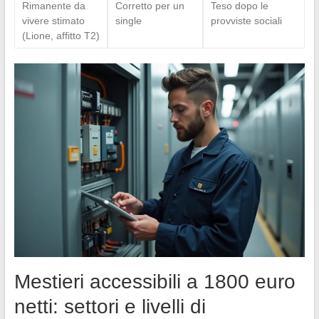
Rimanente da
Corretto per un
Teso dopo le
vivere stimato
single
provviste sociali
(Lione, affitto T2)
Mestieri accessibili a 1800 euro
netti: settori e livelli di