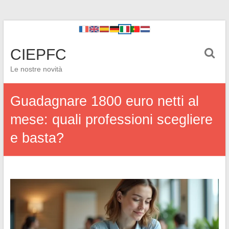
CIEPFC
Le nostre novità
Guadagnare 1800 euro netti al
mese: quali professioni scegliere
e basta?