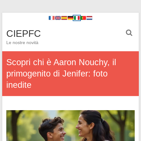
CIEPFC
Le nostre novità
Scopri chi è Aaron Nouchy, il
primogenito di Jenifer: foto
inedite