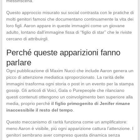
messinscena.
Questo approccio misurato sui social contrasta con le pratiche di
molti genitori famosi che documentano continuamente la vita dei
loro figli. Aaron appare in queste immagini come un giovane
adulto, lontano dall’immagine fissa di “figlio di star” che le riviste
cercano di attribuirgli.
Perché queste apparizioni fanno
parlare
Ogni pubblicazione di Maxim Nucci che include Aaron genera un
picco di attenzione mediatica sproporzionato. La rarità delle
immagini trasforma ogni storia o post in un evento per la stampa
gossip. Gli articoli di Voici, Gala o Purepeople che rilanciano
questi contenuti ottengono un coinvolgimento ben superiore alla
media, proprio perché
il figlio primogenito di Jenifer rimane
inaccessibile il resto del tempo
.
Questo meccanismo di rarità funziona come un amplificatore:
meno Aaron è visibile, più ogni apparizione cattura l’attenzione. I
genitori sembrano aver compreso questa dinamica senza