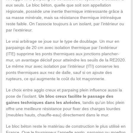
eux seuls. Le bloc béton, quelle que soit son appellation
régionale, possède une inertie thermique intéressante grâce à
sa masse minérale, mais sa résistance thermique intrinsèque
reste faible. On l’associe toujours à un isolant, par l’intérieur ou
par l’extérieur.
Le vrai arbitrage se joue sur le type de doublage. Un mur en
parpaings de 20 cm avec isolation thermique par l’extérieur
(ITE) supprime les ponts thermiques aux jonctions plancher-
mur, un avantage décisif pour atteindre les seuils de la RE2020.
Le même mur avec isolation par l’intérieur (ITI) conserve les
ponts thermiques aux nez de dalle, sauf si on ajoute des
rupteurs, ce qui augmente le coût du lot maçonnerie.
Le choix entre agglo creux et parpaing plein influence aussi la
pose de l’isolant.
Un bloc creux facilite le passage des
gaines techniques dans les alvéoles
, tandis qu’un bloc plein
offre une meilleure résistance pour fixer des charges lourdes
(meubles hauts, chauffe-eau) directement dans le mur.
Le bloc béton reste le matériau de construction le plus utilisé en
France. Que le fournisseur l’appelle agglo, parpaing ou moellon,