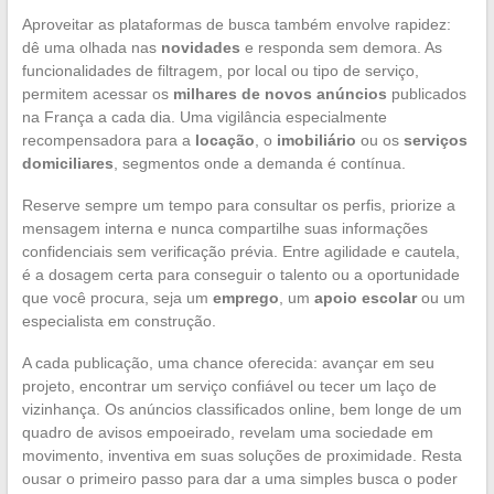
Aproveitar as plataformas de busca também envolve rapidez:
dê uma olhada nas
novidades
e responda sem demora. As
funcionalidades de filtragem, por local ou tipo de serviço,
permitem acessar os
milhares de novos anúncios
publicados
na França a cada dia. Uma vigilância especialmente
recompensadora para a
locação
, o
imobiliário
ou os
serviços
domiciliares
, segmentos onde a demanda é contínua.
Reserve sempre um tempo para consultar os perfis, priorize a
mensagem interna e nunca compartilhe suas informações
confidenciais sem verificação prévia. Entre agilidade e cautela,
é a dosagem certa para conseguir o talento ou a oportunidade
que você procura, seja um
emprego
, um
apoio escolar
ou um
especialista em construção.
A cada publicação, uma chance oferecida: avançar em seu
projeto, encontrar um serviço confiável ou tecer um laço de
vizinhança. Os anúncios classificados online, bem longe de um
quadro de avisos empoeirado, revelam uma sociedade em
movimento, inventiva em suas soluções de proximidade. Resta
ousar o primeiro passo para dar a uma simples busca o poder