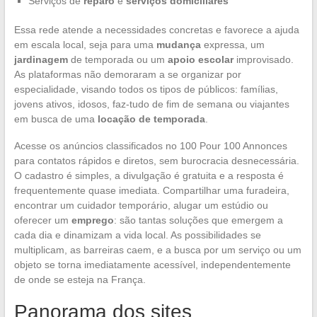
Serviços de
reparo
e
serviços domiciliares
Essa rede atende a necessidades concretas e favorece a ajuda
em escala local, seja para uma
mudança
expressa, um
jardinagem
de temporada ou um
apoio escolar
improvisado.
As plataformas não demoraram a se organizar por
especialidade, visando todos os tipos de públicos: famílias,
jovens ativos, idosos, faz-tudo de fim de semana ou viajantes
em busca de uma
locação de temporada
.
Acesse os anúncios classificados no 100 Pour 100 Annonces
para contatos rápidos e diretos, sem burocracia desnecessária.
O cadastro é simples, a divulgação é gratuita e a resposta é
frequentemente quase imediata. Compartilhar uma furadeira,
encontrar um cuidador temporário, alugar um estúdio ou
oferecer um
emprego
: são tantas soluções que emergem a
cada dia e dinamizam a vida local. As possibilidades se
multiplicam, as barreiras caem, e a busca por um serviço ou um
objeto se torna imediatamente acessível, independentemente
de onde se esteja na França.
Panorama dos sites