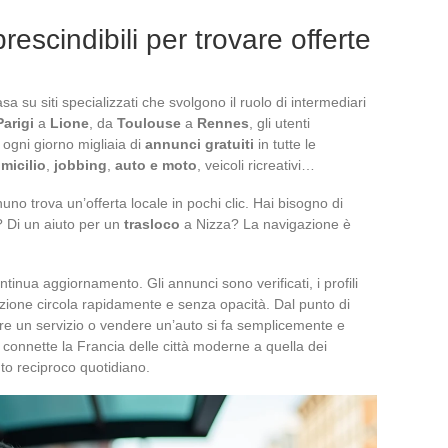
escindibili per trovare offerte
sa su siti specializzati che svolgono il ruolo di intermediari
Parigi
a
Lione
, da
Toulouse
a
Rennes
, gli utenti
ogni giorno migliaia di
annunci gratuiti
in tutte le
omicilio
,
jobbing
,
auto e moto
, veicoli ricreativi…
gnuno trova un’offerta locale in pochi clic. Hai bisogno di
? Di un aiuto per un
trasloco
a Nizza? La navigazione è
ontinua aggiornamento. Gli annunci sono verificati, i profili
mazione circola rapidamente e senza opacità. Dal punto di
rire un servizio o vendere un’auto si fa semplicemente e
connette la Francia delle città moderne a quella dei
iuto reciproco quotidiano.