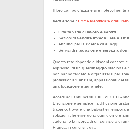
Il loro campo d’azione si è notevolmente am
Vedi anche :
Come identificare gratuitam
Offerte varie di
lavoro e servizi
Sezioni di
vendita immobiliare e affit
Annunci per la
ricerca di alloggi
Servizi di
riparazione
e
servizi a domi
Questa rete risponde a bisogni concreti e fav
espresso, di un
giardinaggio
stagionale 
non hanno tardato a organizzarsi per special
professionisti, anziani, appassionati del f
una
locazione stagionale
.
Accedi agli annunci su 100 Pour 100 Annonc
L’iscrizione è semplice, la diffusione gra
trapano, trovare una babysitter temporane
soluzioni che emergono ogni giorno e animan
cadono, e la ricerca di un servizio o di un
Francia in cui ci si trova.