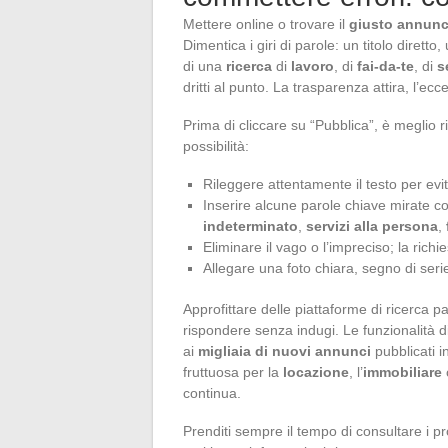
Mettere online o trovare il
giusto annunc
Dimentica i giri di parole: un titolo diretto,
di una
ricerca
di
lavoro
, di
fai-da-te
, di
s
dritti al punto. La trasparenza attira, l’ec
Prima di cliccare su “Pubblica”, è meglio r
possibilità:
Rileggere attentamente il testo per evi
Inserire alcune parole chiave mirate 
indeterminato
,
servizi alla persona
,
Eliminare il vago o l’impreciso; la ri
Allegare una foto chiara, segno di serie
Approfittare delle piattaforme di ricerca p
rispondere senza indugi. Le funzionalità di
ai
migliaia di nuovi annunci
pubblicati i
fruttuosa per la
locazione
, l’
immobiliare
continua.
Prenditi sempre il tempo di consultare i pr