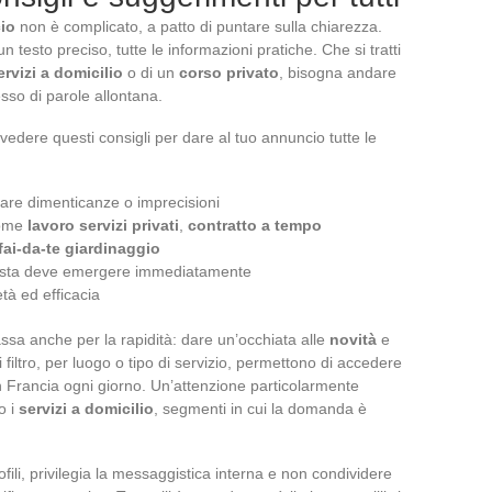
io
non è complicato, a patto di puntare sulla chiarezza.
 un testo preciso, tutte le informazioni pratiche. Che si tratti
ervizi a domicilio
o di un
corso privato
, bisogna andare
cesso di parole allontana.
ivedere questi consigli per dare al tuo annuncio tutte le
tare dimenticanze o imprecisioni
come
lavoro servizi privati
,
contratto a tempo
fai-da-te giardinaggio
chiesta deve emergere immediatamente
tà ed efficacia
assa anche per la rapidità: dare un’occhiata alle
novità
e
 filtro, per luogo o tipo di servizio, permettono di accedere
n Francia ogni giorno. Un’attenzione particolarmente
o i
servizi a domicilio
, segmenti in cui la domanda è
ofili, privilegia la messaggistica interna e non condividere