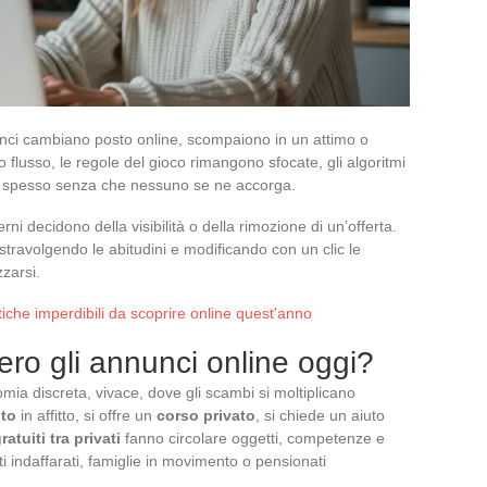
unci cambiano posto online, scompaiono in un attimo o
 flusso, le regole del gioco rimangono sfocate, gli algoritmi
no, spesso senza che nessuno se ne accorga.
ni decidono della visibilità o della rimozione di un’offerta.
, stravolgendo le abitudini e modificando con un clic le
zzarsi.
stiche imperdibili da scoprire online quest'anno
ro gli annunci online oggi?
omia discreta, vivace, dove gli scambi si moltiplicano
to
in affitto, si offre un
corso privato
, si chiede un aiuto
atuiti tra privati
fanno circolare oggetti, competenze e
nti indaffarati, famiglie in movimento o pensionati