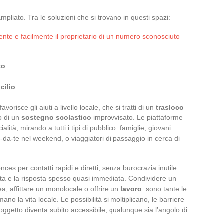
pliato. Tra le soluzioni che si trovano in questi spazi:
ente e facilmente il proprietario di un numero sconosciuto
to
cilio
orisce gli aiuti a livello locale, che si tratti di un
trasloco
o di un
sostegno scolastico
improvvisato. Le piattaforme
ità, mirando a tutti i tipi di pubblico: famiglie, giovani
ai-da-te nel weekend, o viaggiatori di passaggio in cerca di
es per contatti rapidi e diretti, senza burocrazia inutile.
tuita e la risposta spesso quasi immediata. Condividere un
a, affittare un monolocale o offrire un
lavoro
: sono tante le
o la vita locale. Le possibilità si moltiplicano, le barriere
 oggetto diventa subito accessibile, qualunque sia l’angolo di