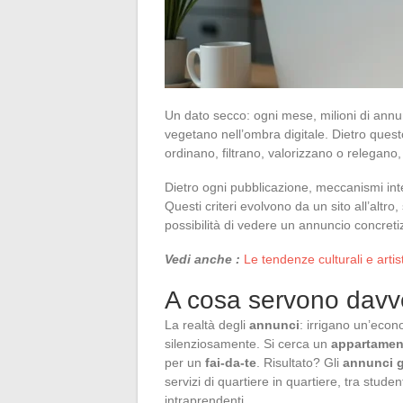
Un dato secco: ogni mese, milioni di ann
vegetano nell’ombra digitale. Dietro questo
ordinano, filtrano, valorizzano o relega
Dietro ogni pubblicazione, meccanismi inter
Questi criteri evolvono da un sito all’altro
possibilità di vedere un annuncio concreti
Vedi anche :
Le tendenze culturali e arti
A cosa servono davve
La realtà degli
annunci
: irrigano un’econ
silenziosamente. Si cerca un
appartamen
per un
fai-da-te
. Risultato? Gli
annunci gr
servizi di quartiere in quartiere, tra stude
intraprendenti.