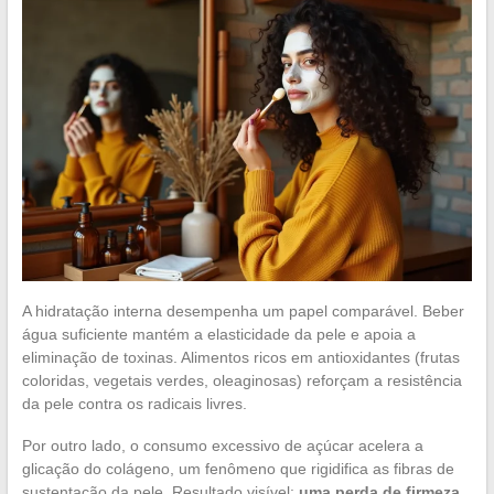
A hidratação interna desempenha um papel comparável. Beber
água suficiente mantém a elasticidade da pele e apoia a
eliminação de toxinas. Alimentos ricos em antioxidantes (frutas
coloridas, vegetais verdes, oleaginosas) reforçam a resistência
da pele contra os radicais livres.
Por outro lado, o consumo excessivo de açúcar acelera a
glicação do colágeno, um fenômeno que rigidifica as fibras de
sustentação da pele. Resultado visível:
uma perda de firmeza