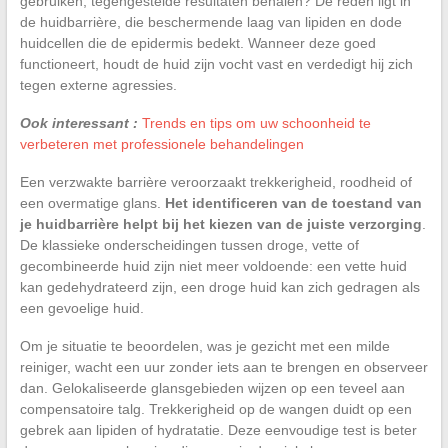
gebruiken, tegengestelde resultaten behalen? De reden ligt in
de huidbarrière, die beschermende laag van lipiden en dode
huidcellen die de epidermis bedekt. Wanneer deze goed
functioneert, houdt de huid zijn vocht vast en verdedigt hij zich
tegen externe agressies.
Ook interessant :
Trends en tips om uw schoonheid te
verbeteren met professionele behandelingen
Een verzwakte barrière veroorzaakt trekkerigheid, roodheid of
een overmatige glans.
Het identificeren van de toestand van
je huidbarrière helpt bij het kiezen van de juiste verzorging
.
De klassieke onderscheidingen tussen droge, vette of
gecombineerde huid zijn niet meer voldoende: een vette huid
kan gedehydrateerd zijn, een droge huid kan zich gedragen als
een gevoelige huid.
Om je situatie te beoordelen, was je gezicht met een milde
reiniger, wacht een uur zonder iets aan te brengen en observeer
dan. Gelokaliseerde glansgebieden wijzen op een teveel aan
compensatoire talg. Trekkerigheid op de wangen duidt op een
gebrek aan lipiden of hydratatie. Deze eenvoudige test is beter