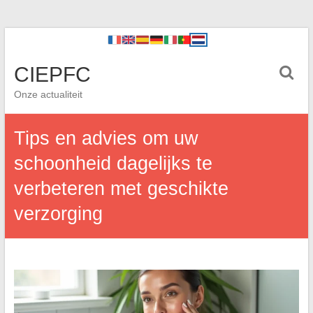
CIEPFC
Onze actualiteit
Tips en advies om uw
schoonheid dagelijks te
verbeteren met geschikte
verzorging