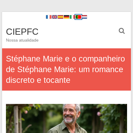
CIEPFC
Nossa atualidade
Stéphane Marie e o companheiro
de Stéphane Marie: um romance
discreto e tocante