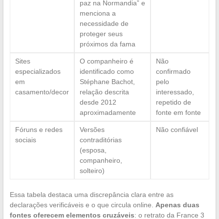
paz na Normandia” e
menciona a
necessidade de
proteger seus
próximos da fama
Sites
O companheiro é
Não
especializados
identificado como
confirmado
em
Stéphane Bachot,
pelo
casamento/decor
relação descrita
interessado,
desde 2012
repetido de
aproximadamente
fonte em fonte
Fóruns e redes
Versões
Não confiável
sociais
contraditórias
(esposa,
companheiro,
solteiro)
Essa tabela destaca uma discrepância clara entre as
declarações verificáveis e o que circula online.
Apenas duas
fontes oferecem elementos cruzáveis
: o retrato da France 3