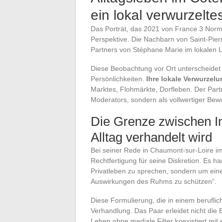
ein lokal verwurzelte
Das Porträt, das 2021 von France 3 Norma
Perspektive. Die Nachbarn von Saint-Pier
Partners von Stéphane Marie im lokalen L
Diese Beobachtung vor Ort unterscheidet
Persönlichkeiten.
Ihre lokale Verwurzelu
Marktes, Flohmärkte, Dorfleben. Der Partne
Moderators, sondern als vollwertiger Bew
Die Grenze zwischen In
Alltag verhandelt wird
Bei seiner Rede in Chaumont-sur-Loire im
Rechtfertigung für seine Diskretion. Es h
Privatleben zu sprechen, sondern um ein
Auswirkungen des Ruhms zu schützen“.
Diese Formulierung, die in einem berufli
Verhandlung. Das Paar erleidet nicht die 
Leben ohne mediale Filter koexistiert mit