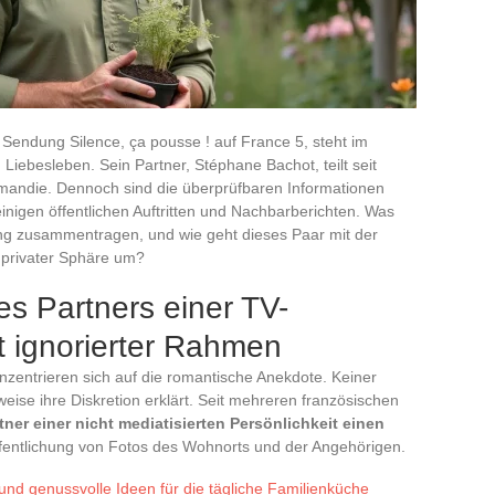
Sendung Silence, ça pousse ! auf France 5, steht im
 Liebesleben. Sein Partner, Stéphane Bachot, teilt seit
rmandie. Dennoch sind die überprüfbaren Informationen
einigen öffentlichen Auftritten und Nachbarberichten. Was
ng zusammentragen, und wie geht dieses Paar mit der
 privater Sphäre um?
es Partners einer TV-
ft ignorierter Rahmen
nzentrieren sich auf die romantische Anekdote. Keiner
eise ihre Diskretion erklärt. Seit mehreren französischen
tner einer nicht mediatisierten Persönlichkeit einen
öffentlichung von Fotos des Wohnorts und der Angehörigen.
und genussvolle Ideen für die tägliche Familienküche