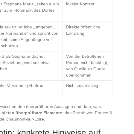
s Stéphane Marie „selten allein
lokaler Kontext
er zum Flohmarkt des Dorfes
e erklärt, er lebe „umgeben,
Direkte öffentliche
 der Normandie“ und spricht von
Erklärung
keit, seine Angehörigen vor
schützen
ird als Stéphane Bachot
Von der betroffenen
die Beziehung wird seit etwa
Person nicht bestätigt,
eben
von Quelle zu Quelle
übernommen
che Versionen (Ehefrau,
Nicht zuverlässig
z zwischen den überprüfbaren Aussagen und dem, was
n bieten überprüfbare Elemente
: das Porträt von France 3
s de Chaumont-sur-Loire.
ntin: konkrete Hinweise auf