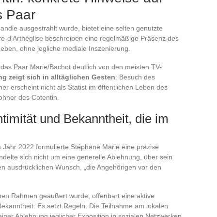
s Paar
ndie ausgestrahlt wurde, bietet eine selten genutzte
re-d’Arthéglise beschreiben eine regelmäßige Präsenz des
eben, ohne jegliche mediale Inszenierung.
 das Paar Marie/Bachot deutlich von den meisten TV-
ng zeigt sich in alltäglichen Gesten
: Besuch des
r erscheint nicht als Statist im öffentlichen Leben des
ohner des Cotentin.
timität und Bekanntheit, die im
 Jahr 2022 formulierte Stéphane Marie eine präzise
andelte sich nicht um eine generelle Ablehnung, über sein
en ausdrücklichen Wunsch, „die Angehörigen vor den
chen Rahmen geäußert wurde, offenbart eine aktive
Bekanntheit: Es setzt Regeln. Die Teilnahme am lokalen
 einer Ablehnung jeglicher Exposition in sozialen Netzwerken