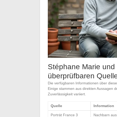
Stéphane Marie und
überprüfbaren Quell
Die verfügbaren Informationen über dies
Einige stammen aus direkten Aussagen de
Zuverlässigkeit variiert.
Quelle
Information
Porträt France 3
Nachbarn aus 