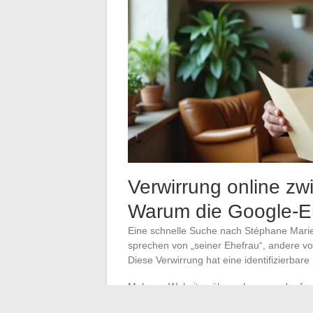
Verwirrung online zw
Warum die Google-E
Eine schnelle Suche nach Stéphane Marie l
sprechen von „seiner Ehefrau“, andere v
Diese Verwirrung hat eine identifizierbare
Mehrere Websites übernehmen und reform
Begriff „Ehefrau“ erscheint auf Seiten,