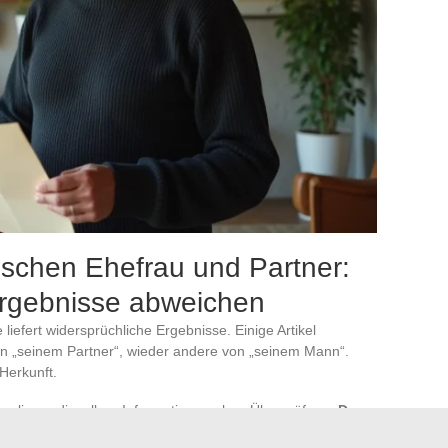
ischen Ehefrau und Partner:
rgebnisse abweichen
iefert widersprüchliche Ergebnisse. Einige Artikel
on „seinem Partner“, wieder andere von „seinem Mann“.
 Herkunft.
ulieren dieselben Informationen ohne Überprüfung.
Der
 die keine primäre Quelle
zur Untermauerung dieser