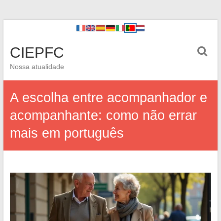
CIEPFC
Nossa atualidade
A escolha entre acompanhador e
acompanhante: como não errar
mais em português