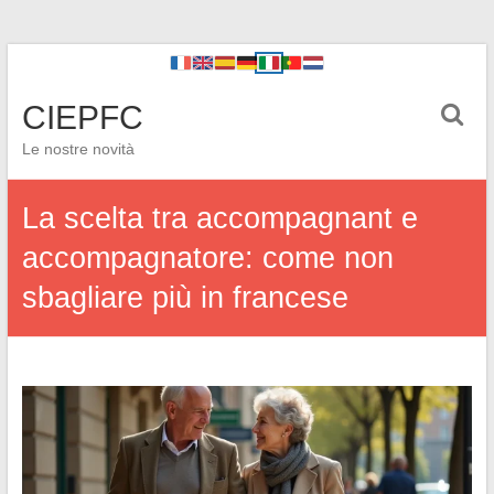
CIEPFC
Le nostre novità
La scelta tra accompagnant e
accompagnatore: come non
sbagliare più in francese