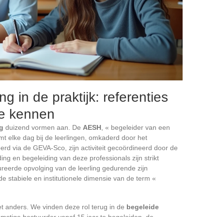
g in de praktijk: referenties
te kennen
g
duizend vormen aan. De
AESH
, « begeleider van een
omt elke dag bij de leerlingen, omkaderd door het
erd via de GEVA-Sco, zijn activiteit gecoördineerd door de
ing en begeleiding van deze professionals zijn strikt
ureerde opvolging van de leerling gedurende zijn
 stabiele en institutionele dimensie van de term «
et anders. We vinden deze rol terug in de
begeleide
stige bestuurder vanaf 15 jaar te begeleiden, de