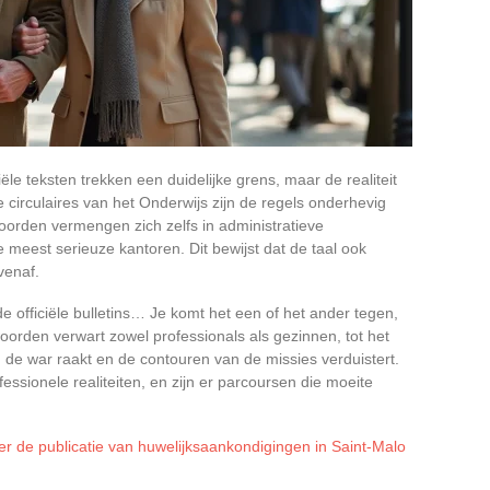
ële teksten trekken een duidelijke grens, maar de realiteit
 circulaires van het Onderwijs zijn de regels onderhevig
orden vermengen zich zelfs in administratieve
e meest serieuze kantoren. Dit bewijst dat de taal ook
venaf.
e officiële bulletins… Je komt het een of het ander tegen,
oorden verwart zowel professionals als gezinnen, tot het
 de war raakt en de contouren van de missies verduistert.
ssionele realiteiten, en zijn er parcoursen die moeite
er de publicatie van huwelijksaankondigingen in Saint-Malo