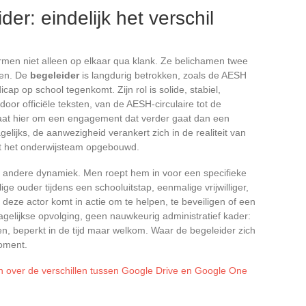
er: eindelijk het verschil
ermen niet alleen op elkaar qua klank. Ze belichamen twee
den. De
begeleider
is langdurig betrokken, zoals de AESH
ap op school tegenkomt. Zijn rol is solide, stabiel,
oor officiële teksten, van de AESH-circulaire tot de
aat hier om een engagement dat verder gaat dan een
gelijks, de aanwezigheid verankert zich in de realiteit van
et het onderwijsteam opgebouwd.
n andere dynamiek. Men roept hem in voor een specifieke
llige ouder tijdens een schooluitstap, eenmalige vrijwilliger,
, deze actor komt in actie om te helpen, te beveiligen of een
gelijkse opvolging, geen nauwkeurig administratief kader:
n, beperkt in de tijd maar welkom. Waar de begeleider zich
moment.
en over de verschillen tussen Google Drive en Google One