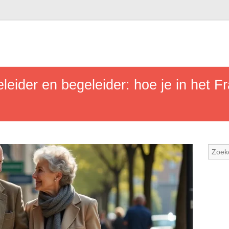
eider en begeleider: hoe je in het F