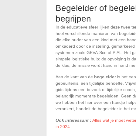
Begeleider of begeleid
begrijpen
In de educatieve sfeer lijken deze twee t
heel verschillende manieren van begelei
die elke ouder van een kind met een handic
omkaderd door de instelling, gemarkeerd d
systemen zoals GEVA-Sco of PIAL. Het g
simpele logistieke hulp: de opvolging is da
de klas, de missie wordt hand in hand m
Aan de kant van de
begeleider
is het ee
gebeurtenis, een tijdelijke behoefte. Vrijwi
gids tijdens een bezoek of tijdelijke coach
belangrijk moment te begeleiden. Geen da
we hebben het hier over een handje helpe
verankert, handelt de begeleider in het 
Ook interessant :
Alles wat je moet wet
in 2024