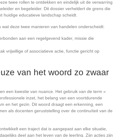
eze twee rollen te ontdekken en eindelijk uit de verwarring
eider en begeleider. Dit dossier verheldert de grens die
et huidige educatieve landschap scheidt.
is wat deze twee manieren van handelen onderscheidt:
verbonden aan een regelgevend kader, missie die
k vrijwillige of associatieve actie, functie gericht op
uze van het woord zo zwaar
?
lleen een kwestie van nuance. Het gebruik van de term «
 professionele inzet, het belang van een voortdurende
team en het gezin. Dit woord draagt een erkenning, een
en als docenten geruststelling over de continuïteit van de
ontwikkelt een traject dat is aangepast aan elke situatie,
elijks deel aan het leven van de leerling. Zijn acties zijn