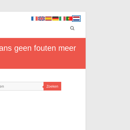
rans geen fouten meer
Zoeken