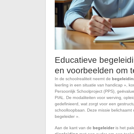
Educatieve begeleidin
en voorbeelden om 
In de schoolrealiteit neemt de
begeleidin
leerling in een situatie van handicap », k
Persoonlijk Schoolproject (PPS), geëvalue
PIAL. De modaliteiten voor werving, opleid
gedefinieerd, wat zorgt voor een gestruct
schoolloopbaan. Deze missie belichaamt de
begeleider ».
Aan de kant van de
begeleider
is het pal
rijopleiding
met een ouder om een toekom