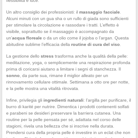
flessibilità e luce.
Un altro consiglio dei professionisti: il
massaggio facciale
.
Alcuni minuti con un gua sha o un rullo di giada sono sufficienti
per stimolare la circolazione e rassodare i tratti. L’effetto è
visibile, soprattutto se il massaggio è accompagnato da
un’
acqua floreale
o da un olio come il jojoba o l’argan. Questa
abitudine sublime l’efficacia della
routine di cura del viso
.
La gestione dello
stress
trasforma anche la qualità della pelle:
meditazione, yoga, o semplicemente una respirazione profonda
prima di coricarsi aiutano a limitare i segni di stanchezza. Il
sonno
, da parte sua, rimane il miglior alleato per un
rinnovamento cellulare ottimale. Settimana a otto ore per notte,
e la pelle mostra una vitalità ritrovata.
Infine, privilegia gli
ingredienti naturali
: l’argilla per purificare, il
burro di karité per nutrire. Dimentica i prodotti contenenti solfati
e parabeni se desideri preservare la barriera cutanea. Una
routine per la pelle pensata per sé, adattata nel corso delle
stagioni, rivela una bellezza che si inscrive nella durata.
Prendersi cura della propria pelle è investire in un eclat che non