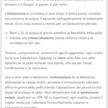
tensioni e il disagio, e questo è già molto.
L’
idratazione
si orchestra in due tempi: il primo passo consiste
nel consumo di acqua, il secondo nell’applicazione di trattamenti
mirati. Ecco cosa tenere a mente per un’idratazione ottimale:
Bere 1,5L di acqua al giorno sostiene la flessibilità della pelle,
mentre una
crema idratante
adatta rinforza l’eclat e la
morbidezza del viso.
Texture, composizione, assenza di agenti aggressivi: ogni scelta
ha la sua importanza. Aggiungi un
siero
arricchito con attivi
specifici se la pelle richiede una spinta, che sia per l’eclat,
l’unificazione o la nutrizione.
Una o due volte a settimana, l’
esfoliazione
fa la differenza:
eliminando le cellule morte, accelera il rinnovamento cellulare,
affina la grana della pelle e limita l’apparizione dei piccoli brufoli
legati all’eccesso di sebo. Non dimenticare mai la
protezione
solare
: applicare un SPF 30 (o superiore) ogni mattina rimane il
miglior modo per rallentare l’invecchiamento cutaneo e
prevenire le macchie.