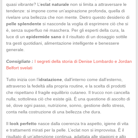
quasi vibrante? L’
eclat naturale
non si limita a attraversare le
tendenze: si impone come un’aspirazione profonda, quella di
rivelare una bellezza che non mente. Dietro questo desiderio di
pelle splendente
si nasconde la voglia di esprimere ciò che si
è, senza superfluo né maschera. Per gli esperti della cura, la
luce di un
epidermide sano
è il risultato di un dosaggio sottile
tra gesti quotidiani, alimentazione intelligente e benessere
generale.
Consigliato :
I segreti della storia di Denise Lombardo e Jordan
Belfort svelati
Tutto inizia con l’
idratazione
, dall’interno come dall’esterno,
attraverso la fedeltà alla propria routine, e la scelta di prodotti
che rispettano il fragile equilibrio cutaneo. Il trucco non cancella
nulla; sottolinea ciò che esiste già. È una questione di ascolto di
sé, dove ogni passo, nutrizione, sonno, gestione dello stress,
conta nella costruzione di una bellezza che dura.
Il
look perfetto
nasce dalla coerenza tra aspetto, igiene di vita
e trattamenti mirati per la pelle. L’eclat non si improvvisa. È il
risultato di un’attenzione continua, adattata alle stagioni e allo