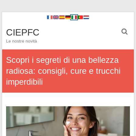
CIEPFC
Le nostre novità
Scopri i segreti di una bellezza
radiosa: consigli, cure e trucchi
imperdibili