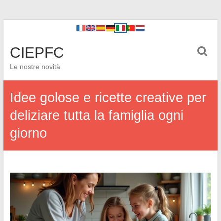
CIEPFC
Le nostre novità
Idee golose e ricette creative per
deliziare tutta la famiglia ogni
giorno