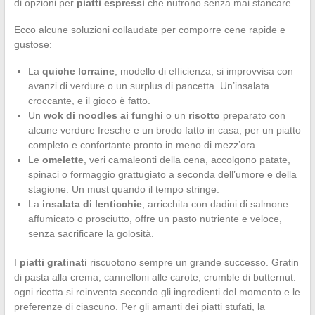
di opzioni per
piatti espressi
che nutrono senza mai stancare.
Ecco alcune soluzioni collaudate per comporre cene rapide e
gustose:
La
quiche lorraine
, modello di efficienza, si improvvisa con
avanzi di verdure o un surplus di pancetta. Un’insalata
croccante, e il gioco è fatto.
Un
wok di noodles ai funghi
o un
risotto
preparato con
alcune verdure fresche e un brodo fatto in casa, per un piatto
completo e confortante pronto in meno di mezz’ora.
Le
omelette
, veri camaleonti della cena, accolgono patate,
spinaci o formaggio grattugiato a seconda dell’umore e della
stagione. Un must quando il tempo stringe.
La
insalata di lenticchie
, arricchita con dadini di salmone
affumicato o prosciutto, offre un pasto nutriente e veloce,
senza sacrificare la golosità.
I
piatti gratinati
riscuotono sempre un grande successo. Gratin
di pasta alla crema, cannelloni alle carote, crumble di butternut:
ogni ricetta si reinventa secondo gli ingredienti del momento e le
preferenze di ciascuno. Per gli amanti dei piatti stufati, la