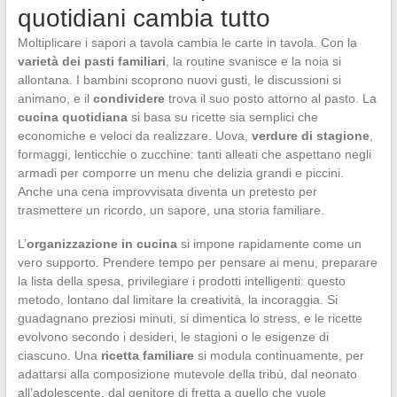
quotidiani cambia tutto
Moltiplicare i sapori a tavola cambia le carte in tavola. Con la
varietà dei pasti familiari
, la routine svanisce e la noia si
allontana. I bambini scoprono nuovi gusti, le discussioni si
animano, e il
condividere
trova il suo posto attorno al pasto. La
cucina quotidiana
si basa su ricette sia semplici che
economiche e veloci da realizzare. Uova,
verdure di stagione
,
formaggi, lenticchie o zucchine: tanti alleati che aspettano negli
armadi per comporre un menu che delizia grandi e piccini.
Anche una cena improvvisata diventa un pretesto per
trasmettere un ricordo, un sapore, una storia familiare.
L’
organizzazione in cucina
si impone rapidamente come un
vero supporto. Prendere tempo per pensare ai menu, preparare
la lista della spesa, privilegiare i prodotti intelligenti: questo
metodo, lontano dal limitare la creatività, la incoraggia. Si
guadagnano preziosi minuti, si dimentica lo stress, e le ricette
evolvono secondo i desideri, le stagioni o le esigenze di
ciascuno. Una
ricetta familiare
si modula continuamente, per
adattarsi alla composizione mutevole della tribù, dal neonato
all’adolescente, dal genitore di fretta a quello che vuole