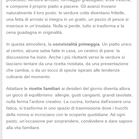
e compone il proprio piatto a piacere. Gli avanzi trovano
naturalmente il loro posto: le verdure cotte diventano frittelle,
una fetta di arrosto si integra in un gratin, un pezzo di pesce si
inserisce in un’insalata. Nulla si perde, tutto si trasforma e la
cena guadagna in originalità.
In questa atmosfera, la
convivialità primeggia
. Un piatto unico
al centro, alcune salse fatte in casa, un cestino di pane: la
discussione ha inizio. Anche i più riluttanti verso le verdure si
lasciano tentare da una ricetta rivisitata, da una presentazione
che cambia, o da un tocco di spezie ispirato alle tendenze
culinarie del momento.
Adattare le
ricette familiari
ai desideri del giorno diventa allora
un gioco di equilibrismo: allergie, gusti cangianti, grandi tavolate,
nulla ferma l’ardore creativo. La cucina, lontana dall’essere una
fatica, si trasforma in uno spazio di trasmissione dove i trucchi
della nonna si incrociano con le scoperte quotidiane. Ad ogni
pasto, un’occasione per sorprendere, condividere e dare sapore
alla vita familiare.