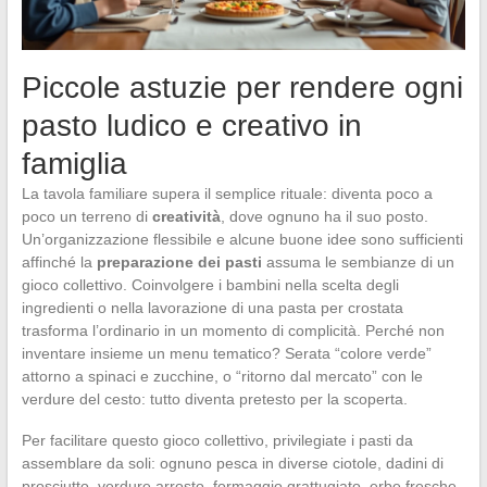
Piccole astuzie per rendere ogni
pasto ludico e creativo in
famiglia
La tavola familiare supera il semplice rituale: diventa poco a
poco un terreno di
creatività
, dove ognuno ha il suo posto.
Un’organizzazione flessibile e alcune buone idee sono sufficienti
affinché la
preparazione dei pasti
assuma le sembianze di un
gioco collettivo. Coinvolgere i bambini nella scelta degli
ingredienti o nella lavorazione di una pasta per crostata
trasforma l’ordinario in un momento di complicità. Perché non
inventare insieme un menu tematico? Serata “colore verde”
attorno a spinaci e zucchine, o “ritorno dal mercato” con le
verdure del cesto: tutto diventa pretesto per la scoperta.
Per facilitare questo gioco collettivo, privilegiate i pasti da
assemblare da soli: ognuno pesca in diverse ciotole, dadini di
prosciutto, verdure arrosto, formaggio grattugiato, erbe fresche,