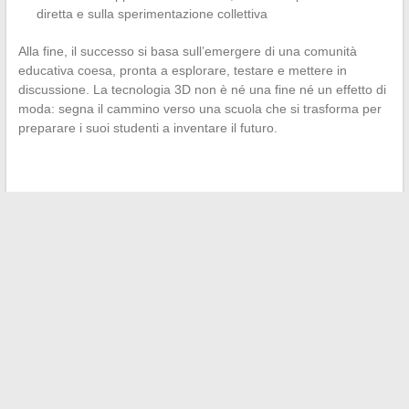
diretta e sulla sperimentazione collettiva
Alla fine, il successo si basa sull’emergere di una comunità
educativa coesa, pronta a esplorare, testare e mettere in
discussione. La tecnologia 3D non è né una fine né un effetto di
moda: segna il cammino verso una scuola che si trasforma per
preparare i suoi studenti a inventare il futuro.
←
Scopri come avere successo nel tuo progetto immobiliare
grazie ai consigli degli esperti
Idee golose e ricette creative per deliziare tutta la famiglia
ogni giorno
→
Search