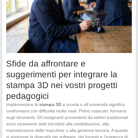
Sfide da affrontare e
suggerimenti per integrare la
stampa 3D nei vostri progetti
pedagogici
Implementare la
stampa 3D
a scuola o all’università significa
confrontarsi con difficoltà molto reali. Primo ostacolo: formarsi
sugli strumenti. Gli insegnanti provenienti da settori tradizionali
sono raramente stati introdotti alla modellazione, alla
manutenzione delle macchine o alla gestione tecnica. A questo
si aggiunge la diversità dei software, dei formati e l’esigenza di