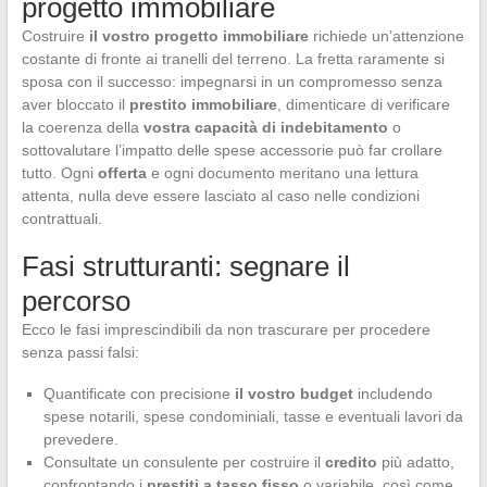
progetto immobiliare
Costruire
il vostro progetto immobiliare
richiede un’attenzione
costante di fronte ai tranelli del terreno. La fretta raramente si
sposa con il successo: impegnarsi in un compromesso senza
aver bloccato il
prestito immobiliare
, dimenticare di verificare
la coerenza della
vostra capacità di indebitamento
o
sottovalutare l’impatto delle spese accessorie può far crollare
tutto. Ogni
offerta
e ogni documento meritano una lettura
attenta, nulla deve essere lasciato al caso nelle condizioni
contrattuali.
Fasi strutturanti: segnare il
percorso
Ecco le fasi imprescindibili da non trascurare per procedere
senza passi falsi:
Quantificate con precisione
il vostro budget
includendo
spese notarili, spese condominiali, tasse e eventuali lavori da
prevedere.
Consultate un consulente per costruire il
credito
più adatto,
confrontando i
prestiti a tasso fisso
o variabile, così come