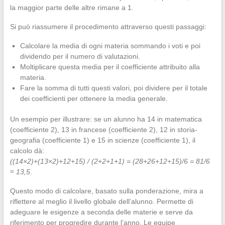
la maggior parte delle altre rimane a 1.
Si può riassumere il procedimento attraverso questi passaggi:
Calcolare la media di ogni materia sommando i voti e poi
dividendo per il numero di valutazioni.
Moltiplicare questa media per il coefficiente attribuito alla
materia.
Fare la somma di tutti questi valori, poi dividere per il totale
dei coefficienti per ottenere la media generale.
Un esempio per illustrare: se un alunno ha 14 in matematica
(coefficiente 2), 13 in francese (coefficiente 2), 12 in storia-
geografia (coefficiente 1) e 15 in scienze (coefficiente 1), il
calcolo dà:
((14×2)+(13×2)+12+15) / (2+2+1+1) = (28+26+12+15)/6 = 81/6
≈ 13,5
.
Questo modo di calcolare, basato sulla ponderazione, mira a
riflettere al meglio il livello globale dell’alunno. Permette di
adeguare le esigenze a seconda delle materie e serve da
riferimento per progredire durante l’anno. Le equipe