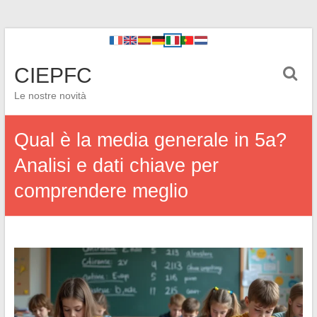
CIEPFC
Le nostre novità
Qual è la media generale in 5a?
Analisi e dati chiave per
comprendere meglio