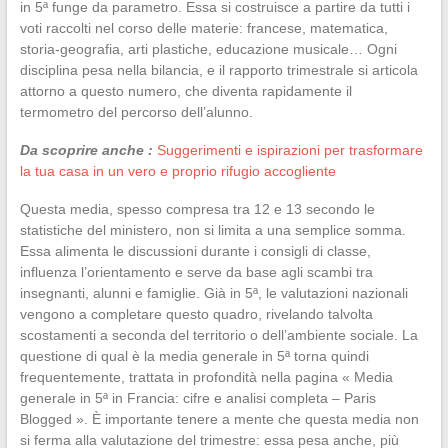
in 5ª funge da parametro. Essa si costruisce a partire da tutti i
voti raccolti nel corso delle materie: francese, matematica,
storia-geografia, arti plastiche, educazione musicale… Ogni
disciplina pesa nella bilancia, e il rapporto trimestrale si articola
attorno a questo numero, che diventa rapidamente il
termometro del percorso dell’alunno.
Da scoprire anche :
Suggerimenti e ispirazioni per trasformare
la tua casa in un vero e proprio rifugio accogliente
Questa media, spesso compresa tra 12 e 13 secondo le
statistiche del ministero, non si limita a una semplice somma.
Essa alimenta le discussioni durante i consigli di classe,
influenza l’orientamento e serve da base agli scambi tra
insegnanti, alunni e famiglie. Già in 5ª, le valutazioni nazionali
vengono a completare questo quadro, rivelando talvolta
scostamenti a seconda del territorio o dell’ambiente sociale. La
questione di qual è la media generale in 5ª torna quindi
frequentemente, trattata in profondità nella pagina « Media
generale in 5ª in Francia: cifre e analisi completa – Paris
Blogged ». È importante tenere a mente che questa media non
si ferma alla valutazione del trimestre: essa pesa anche, più