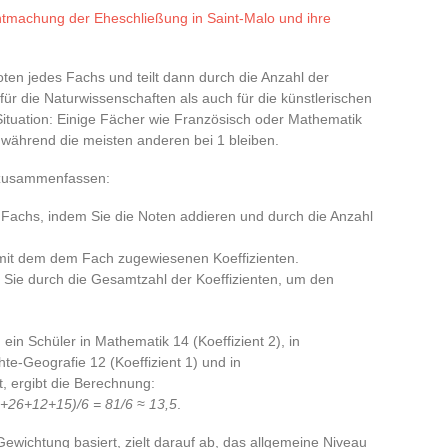
ntmachung der Eheschließung in Saint-Malo und ihre
Noten jedes Fachs und teilt dann durch die Anzahl der
ür die Naturwissenschaften als auch für die künstlerischen
ituation: Einige Fächer wie Französisch oder Mathematik
, während die meisten anderen bei 1 bleiben.
n zusammenfassen:
 Fachs, indem Sie die Noten addieren und durch die Anzahl
t mit dem dem Fach zugewiesenen Koeffizienten.
n Sie durch die Gesamtzahl der Koeffizienten, um den
ein Schüler in Mathematik 14 (Koeffizient 2), in
hte-Geografie 12 (Koeffizient 1) und in
t, ergibt die Berechnung:
8+26+12+15)/6 = 81/6 ≈ 13,5
.
wichtung basiert, zielt darauf ab, das allgemeine Niveau