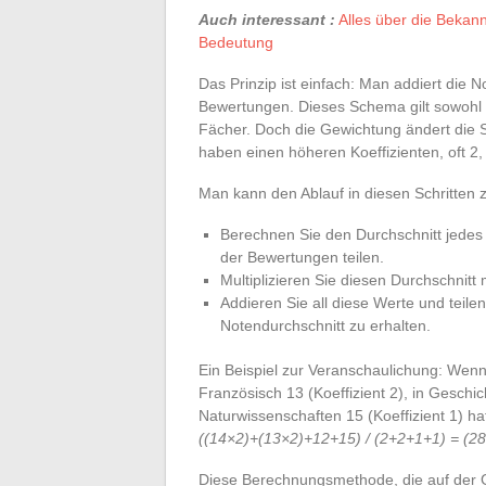
Auch interessant :
Alles über die Bekan
Bedeutung
Das Prinzip ist einfach: Man addiert die 
Bewertungen. Dieses Schema gilt sowohl f
Fächer. Doch die Gewichtung ändert die S
haben einen höheren Koeffizienten, oft 2
Man kann den Ablauf in diesen Schritte
Berechnen Sie den Durchschnitt jedes
der Bewertungen teilen.
Multiplizieren Sie diesen Durchschnit
Addieren Sie all diese Werte und teile
Notendurchschnitt zu erhalten.
Ein Beispiel zur Veranschaulichung: Wenn 
Französisch 13 (Koeffizient 2), in Geschic
Naturwissenschaften 15 (Koeffizient 1) ha
((14×2)+(13×2)+12+15) / (2+2+1+1) = (2
Diese Berechnungsmethode, die auf der Ge