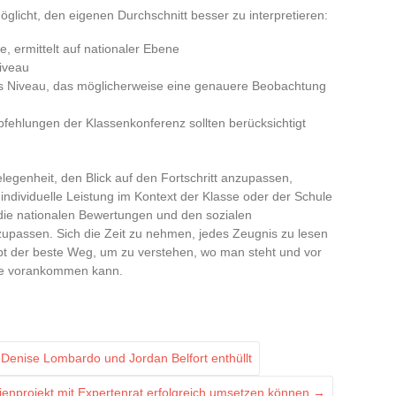
rmöglicht, den eigenen Durchschnitt besser zu interpretieren:
e, ermittelt auf nationaler Ebene
iveau
es Niveau, das möglicherweise eine genauere Beobachtung
mpfehlungen der Klassenkonferenz sollten berücksichtigt
legenheit, den Blick auf den Fortschritt anzupassen,
ndividuelle Leistung im Kontext der Klasse oder der Schule
 die nationalen Bewertungen und den sozialen
zupassen. Sich die Zeit zu nehmen, jedes Zeugnis zu lesen
bt der beste Weg, um zu verstehen, wo man steht und vor
ule vorankommen kann.
Denise Lombardo und Jordan Belfort enthüllt
lienprojekt mit Expertenrat erfolgreich umsetzen können
→