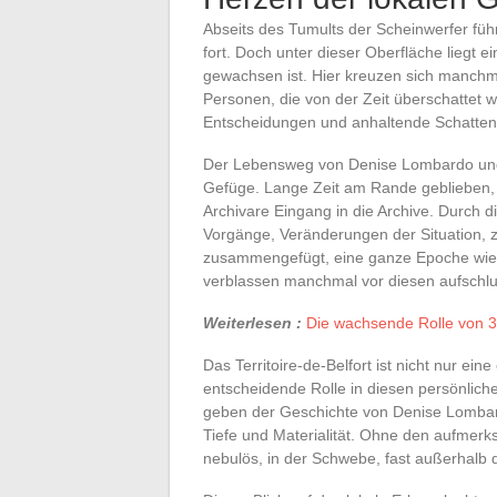
Abseits des Tumults der Scheinwerfer führt
fort. Doch unter dieser Oberfläche liegt 
gewachsen ist. Hier kreuzen sich manchm
Personen, die von der Zeit überschattet
Entscheidungen und anhaltende Schatte
Der Lebensweg von Denise Lombardo und J
Gefüge. Lange Zeit am Rande geblieben, f
Archivare Eingang in die Archive. Durch d
Vorgänge, Veränderungen der Situation, zi
zusammengefügt, eine ganze Epoche wiede
verblassen manchmal vor diesen aufschlu
Weiterlesen :
Die wachsende Rolle von 3
Das Territoire-de-Belfort ist nicht nur ein
entscheidende Rolle in diesen persönlich
geben der Geschichte von Denise Lombardo
Tiefe und Materialität. Ohne den aufmerks
nebulös, in der Schwebe, fast außerhalb d