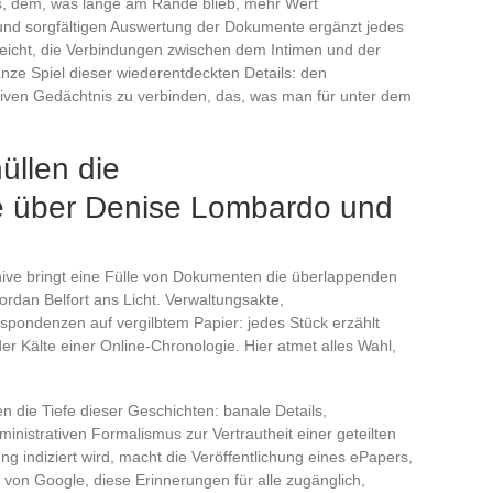
 es, dem, was lange am Rande blieb, mehr Wert
und sorgfältigen Auswertung der Dokumente ergänzt jedes
weicht, die Verbindungen zwischen dem Intimen und der
nze Spiel dieser wiederentdeckten Details: den
tiven Gedächtnis zu verbinden, das, was man für unter dem
üllen die
e über Denise Lombardo und
ive bringt eine Fülle von Dokumenten die überlappenden
an Belfort ans Licht. Verwaltungsakte,
spondenzen auf vergilbtem Papier: jedes Stück erzählt
 der Kälte einer Online-Chronologie. Hier atmet alles Wahl,
 die Tiefe dieser Geschichten: banale Details,
istrativen Formalismus zur Vertrautheit einer geteilten
ng indiziert wird, macht die Veröffentlichung eines ePapers,
nz von Google, diese Erinnerungen für alle zugänglich,