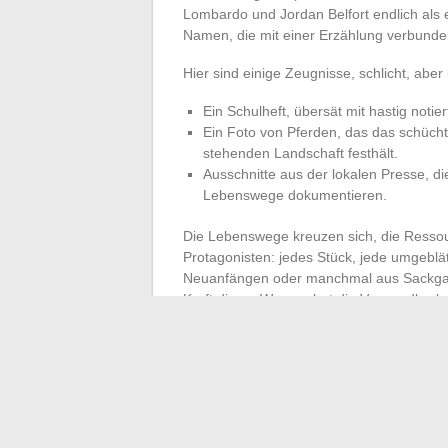
Lombardo und Jordan Belfort endlich als e
Namen, die mit einer Erzählung verbunde
Hier sind einige Zeugnisse, schlicht, aber 
Ein Schulheft, übersät mit hastig notie
Ein Foto von Pferden, das das schücht
stehenden Landschaft festhält.
Ausschnitte aus der lokalen Presse, 
Lebenswege dokumentieren.
Die Lebenswege kreuzen sich, die Ressour
Protagonisten: jedes Stück, jede umgeblät
Neuanfängen oder manchmal aus Sackgas
Kraft dieser Wege, ahnt die Verwundbarke
Hier gibt es keine spektakuläre Inszenier
Erinnerungen. Die Ausstellung setzt auf Ei
ohne Umwege oder aufdringliche Effekte 
Augenhöhe. Letztendlich entkommt niemand
einem Lager verstaut ist, oft die wahre 