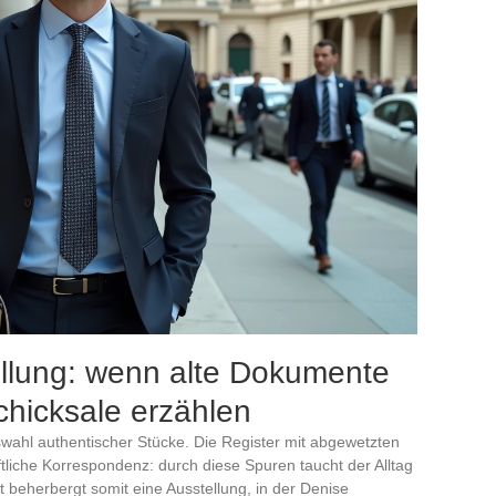
tellung: wenn alte Dokumente
hicksale erzählen
swahl authentischer Stücke. Die Register mit abgewetzten
riftliche Korrespondenz: durch diese Spuren taucht der Alltag
 beherbergt somit eine Ausstellung, in der Denise