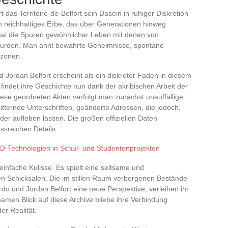
 das Territoire-de-Belfort sein Dasein in ruhiger Diskretion
ein reichhaltiges Erbe, das über Generationen hinweg
al die Spuren gewöhnlicher Leben mit denen von
 wurden. Man ahnt bewahrte Geheimnisse, spontane
nzonen.
ordan Belfort erscheint als ein diskreter Faden in diesem
indet ihre Geschichte nun dank der akribischen Arbeit der
iese geordneten Akten verfolgt man zunächst unauffällige
tternde Unterschriften, geänderte Adressen, die jedoch,
r aufleben lassen. Die großen offiziellen Daten
ssreichen Details.
D-Technologien in Schul- und Studentenprojekten
e einfache Kulisse. Es spielt eine seltsame und
en Schicksalen. Die im stillen Raum verborgenen Bestände
 und Jordan Belfort eine neue Perspektive, verleihen ihr
amen Blick auf diese Archive bliebe ihre Verbindung
er Realität.