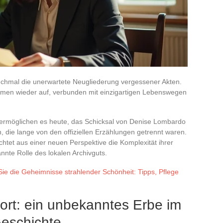
nchmal die unerwartete Neugliederung vergessener Akten.
amen wieder auf, verbunden mit einzigartigen Lebenswegen
 ermöglichen es heute, das Schicksal von Denise Lombardo
, die lange von den offiziellen Erzählungen getrennt waren.
chtet aus einer neuen Perspektive die Komplexität ihrer
te Rolle des lokalen Archivguts.
ie die Geheimnisse strahlender Schönheit: Tipps, Pflege
fort: ein unbekanntes Erbe im
Geschichte