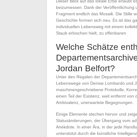
Dieser Blick auf das lokale Erbe erlaubt
beizumessen. Dank der Veröffentlichung 
Fragment endlich das Mosaik. Die Stille 
Geschichte formen sich neu. Es ist das ga
individuellen Lebensweg mit einem kollek
Staub erloschen hielt, zu offenbaren.
Welche Schätze enth
Departementsarchiv
Jordan Belfort?
Unter den Regalen der Departementsarch
Lebenswege von Denise Lombardo und Jord
maschinengeschriebene Protokolle, Korre
einen Teil der Existenz, weit entfernt von
Ambivalenz, unerwartete Begegnungen.
Einige Elemente stechen hervor und zeigen
Statusänderungen, der Übergang vom admin
Anekdote. In einer Ära, in der jede Handlu
unterstützt durch die künstliche Intellige