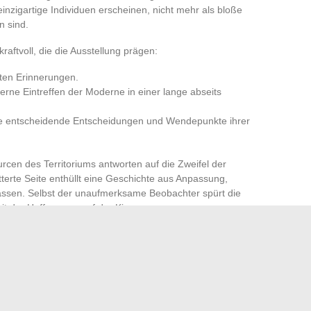
inzigartige Individuen erscheinen, nicht mehr als bloße
n sind.
kraftvoll, die die Ausstellung prägen:
rten Erinnerungen.
erne Eintreffen der Moderne in einer lange abseits
die entscheidende Entscheidungen und Wendepunkte ihrer
cen des Territoriums antworten auf die Zweifel der
terte Seite enthüllt eine Geschichte aus Anpassung,
sen. Selbst der unaufmerksame Beobachter spürt die
it der Hoffnungen auf der Kippe.
ung, nur das Gewicht des Papiers und die Intensität der
nfachheit und bevorzugt Authentizität. Die Geschichte tritt
hervor und bringt jedes Leben, jeden Moment auf
 dem Gefühl, dass in einem alten Karton, der tief in
Wendung eines Schicksals schlummert.