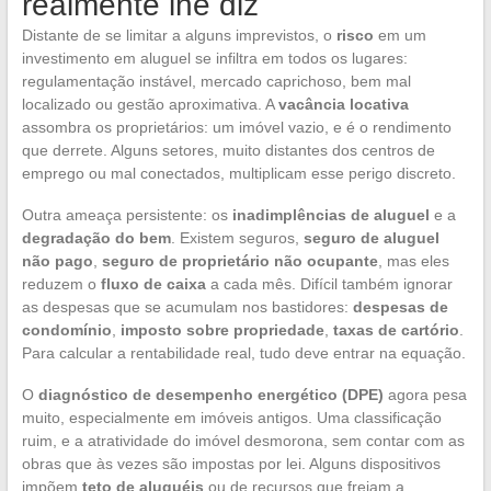
realmente lhe diz
Distante de se limitar a alguns imprevistos, o
risco
em um
investimento em aluguel se infiltra em todos os lugares:
regulamentação instável, mercado caprichoso, bem mal
localizado ou gestão aproximativa. A
vacância locativa
assombra os proprietários: um imóvel vazio, e é o rendimento
que derrete. Alguns setores, muito distantes dos centros de
emprego ou mal conectados, multiplicam esse perigo discreto.
Outra ameaça persistente: os
inadimplências de aluguel
e a
degradação do bem
. Existem seguros,
seguro de aluguel
não pago
,
seguro de proprietário não ocupante
, mas eles
reduzem o
fluxo de caixa
a cada mês. Difícil também ignorar
as despesas que se acumulam nos bastidores:
despesas de
condomínio
,
imposto sobre propriedade
,
taxas de cartório
.
Para calcular a rentabilidade real, tudo deve entrar na equação.
O
diagnóstico de desempenho energético (DPE)
agora pesa
muito, especialmente em imóveis antigos. Uma classificação
ruim, e a atratividade do imóvel desmorona, sem contar com as
obras que às vezes são impostas por lei. Alguns dispositivos
impõem
teto de aluguéis
ou de recursos que freiam a