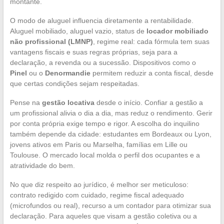
montante.
O modo de aluguel influencia diretamente a rentabilidade.
Aluguel mobiliado, aluguel vazio, status de
locador mobiliado
não profissional (LMNP)
, regime real: cada fórmula tem suas
vantagens fiscais e suas regras próprias, seja para a
declaração, a revenda ou a sucessão. Dispositivos como o
Pinel
ou o
Denormandie
permitem reduzir a conta fiscal, desde
que certas condições sejam respeitadas.
Pense na
gestão locativa
desde o início. Confiar a gestão a
um profissional alivia o dia a dia, mas reduz o rendimento. Gerir
por conta própria exige tempo e rigor. A escolha do inquilino
também depende da cidade: estudantes em Bordeaux ou Lyon,
jovens ativos em Paris ou Marselha, famílias em Lille ou
Toulouse. O mercado local molda o perfil dos ocupantes e a
atratividade do bem.
No que diz respeito ao jurídico, é melhor ser meticuloso:
contrato redigido com cuidado, regime fiscal adequado
(microfundos ou real), recurso a um contador para otimizar sua
declaração. Para aqueles que visam a gestão coletiva ou a