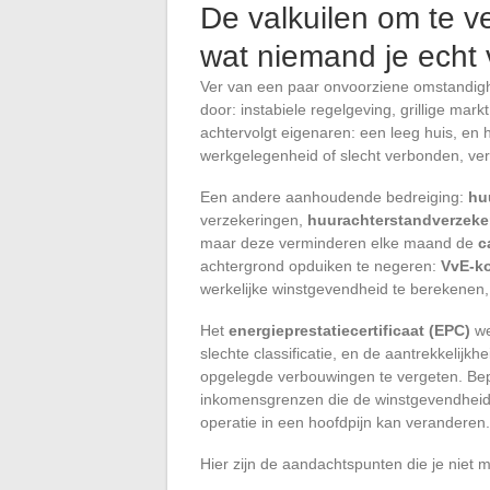
De valkuilen om te ve
wat niemand je echt v
Ver van een paar onvoorziene omstandigh
door: instabiele regelgeving, grillige mar
achtervolgt eigenaren: een leeg huis, en
werkgelegenheid of slecht verbonden, vergr
Een andere aanhoudende bedreiging:
hu
verzekeringen,
huurachterstandverzeke
maar deze verminderen elke maand de
c
achtergrond opduiken te negeren:
VvE-k
werkelijke winstgevendheid te berekenen,
Het
energieprestatiecertificaat (EPC)
we
slechte classificatie, en de aantrekkelijk
opgelegde verbouwingen te vergeten. Bep
inkomensgrenzen die de winstgevendheid
operatie in een hoofdpijn kan veranderen.
Hier zijn de aandachtspunten die je niet 