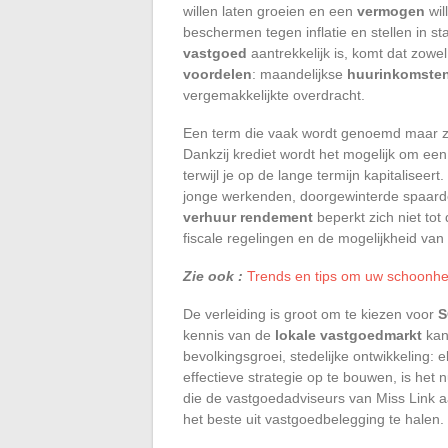
willen laten groeien en een
vermogen
wil
beschermen tegen inflatie en stellen in sta
vastgoed
aantrekkelijk is, komt dat zowe
voordelen
: maandelijkse
huurinkomste
vergemakkelijkte overdracht.
Een term die vaak wordt genoemd maar ze
Dankzij krediet wordt het mogelijk om een
terwijl je op de lange termijn kapitalisee
jonge werkenden, doorgewinterde spaarde
verhuur rendement
beperkt zich niet tot
fiscale regelingen en de mogelijkheid va
Zie ook :
Trends en tips om uw schoonhe
De verleiding is groot om te kiezen voor
S
kennis van de
lokale vastgoedmarkt
kan
bevolkingsgroei, stedelijke ontwikkeling: 
effectieve strategie op te bouwen, is het
die de vastgoedadviseurs van Miss Link a
het beste uit vastgoedbelegging te halen.