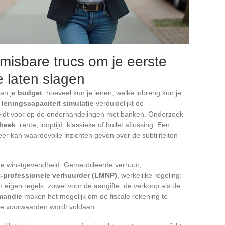
nmisbare trucs om je eerste
 laten slagen
van je
budget
: hoeveel kun je lenen, welke inbreng kun je
e
leningscapaciteit simulatie
verduidelijkt de
reidt voor op de onderhandelingen met banken. Onderzoek
heek
: rente, looptijd, klassieke of bullet aflossing. Een
r kan waardevolle inzichten geven over de subtiliteiten
 de winstgevendheid. Gemeubileerde verhuur,
t-professionele verhuurder (LMNP)
, werkelijke regeling:
en eigen regels, zowel voor de aangifte, de verkoop als de
mandie
maken het mogelijk om de fiscale rekening te
de voorwaarden wordt voldaan.