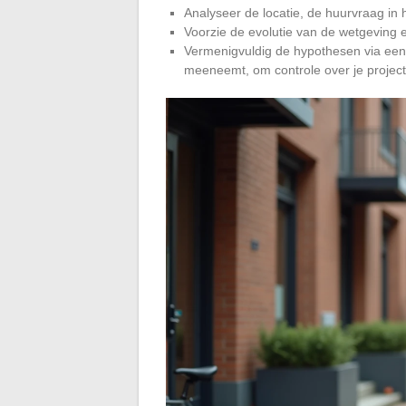
Analyseer de locatie, de huurvraag in 
Voorzie de evolutie van de wetgeving 
Vermenigvuldig de hypothesen via ee
meeneemt, om controle over je project