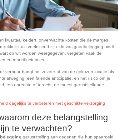
en kwartaal keldert, onverwachte kosten die de marges
ntrekkelijk als veeleisend zijn: de vastgoedbelegging biedt
e zwart op wit worden weergegeven, vergeten vaak de
en en marktfluctuaties.
r verhuur hangt net zozeer af van de gekozen locatie als
hte afweging, een falende anticipatie, en het risico om je
oed, ten onrechte of terecht, de meest geruststellende
eid dagelijks te verbeteren met geschikte verzorging
waarom deze belangstelling
ijn te verwachten?
belegging
geruststelling aan degenen die hun spaargeld