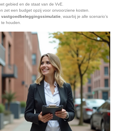
het gebied en de staat van de VvE.
en zet een budget opzij voor onvoorziene kosten.
n
vastgoedbeleggingssimulatie
, waarbij je alle scenario’s
 te houden.