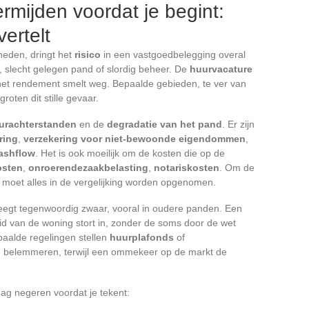
rmijden voordat je begint:
ertelt
eden, dringt het
risico
in een vastgoedbelegging overal
kt, slecht gelegen pand of slordig beheer. De
huurvacature
 het rendement smelt weg. Bepaalde gebieden, te ver van
oten dit stille gevaar.
urachterstanden
en de
degradatie van het pand
. Er zijn
ring
,
verzekering voor niet-bewoonde eigendommen
,
ashflow
. Het is ook moeilijk om de kosten die op de
osten
,
onroerendezaakbelasting
,
notariskosten
. Om de
 moet alles in de vergelijking worden opgenomen.
egt tegenwoordig zwaar, vooral in oudere panden. Een
heid van de woning stort in, zonder de soms door de wet
aalde regelingen stellen
huurplafonds
of
 belemmeren, terwijl een ommekeer op de markt de
mag negeren voordat je tekent: