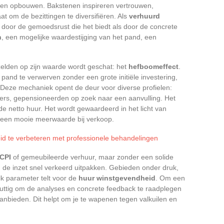
len opbouwen. Bakstenen inspireren vertrouwen,
at om de bezittingen te diversifiëren. Als
verhuurd
l door de gemoedsrust die het biedt als door de concrete
n
, een mogelijke waardestijging van het pand, een
lden op zijn waarde wordt geschat: het
hefboomeffect
.
 pand te verwerven zonder een grote initiële investering,
rt. Deze mechaniek opent de deur voor diverse profielen:
rs, gepensioneerden op zoek naar een aanvulling. Het
 de netto huur. Het wordt gewaardeerd in het licht van
n een mooie meerwaarde bij verkoop.
id te verbeteren met professionele behandelingen
CPI
of gemeubileerde verhuur, maar zonder een solide
 de inzet snel verkeerd uitpakken. Gebieden onder druk,
elk parameter telt voor de
huur winstgevendheid
. Om een
 nuttig om de analyses en concrete feedback te raadplegen
anbieden. Dit helpt om je te wapenen tegen valkuilen en