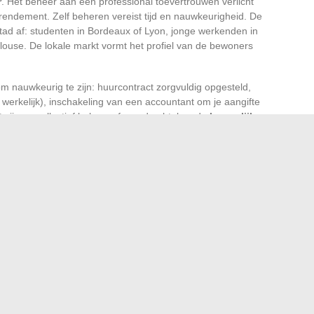
r
. Het beheer aan een professional toevertrouwen verlicht
rendement. Zelf beheren vereist tijd en nauwkeurigheid. De
ad af: studenten in Bordeaux of Lyon, jonge werkenden in
Toulouse. De lokale markt vormt het profiel van de bewoners
 om nauwkeurig te zijn: huurcontract zorgvuldig opgesteld,
 werkelijk), inschakeling van een accountant om je aangifte
 zijn op collectief beheer of overdracht, kan de
burgerlijke
te optie blijken.
eid of toeval. De tijd nemen om je te informeren, je
n te passen, is jezelf de kans geven om een eenvoudige
ermogenssucces. Aan het einde de mogelijkheid van een
oms van generatie op generatie wordt doorgegeven.
ke trends om dit jaar online te ontdekken
lenverzekering bij MMA: werking en voordelen voor