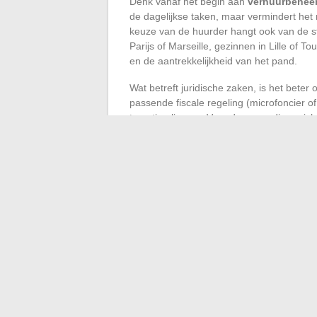
Denk vanaf het begin aan
verhuurbehee
de dagelijkse taken, maar vermindert het 
keuze van de huurder hangt ook van de st
Parijs of Marseille, gezinnen in Lille of 
en de aantrekkelijkheid van het pand.
Wat betreft juridische zaken, is het beter
passende fiscale regeling (microfoncier of
te optimaliseren. Voor degenen die gericht
vastgoedmaatschappij (SCI)
een relevan
Vastgoedbelegging tolereert geen slordigh
berekeningen te maken en je strategie aa
aankoop om te zetten in een duurzame v
pand dat oplevert, in waarde stijgt en s
←
De onmiskenbare culturele en artistie
Alles wat u moet weten over de ongeval
verzekerden
→