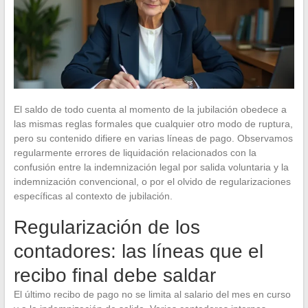
El saldo de todo cuenta al momento de la jubilación obedece a
las mismas reglas formales que cualquier otro modo de ruptura,
pero su contenido difiere en varias líneas de pago. Observamos
regularmente errores de liquidación relacionados con la
confusión entre la indemnización legal por salida voluntaria y la
indemnización convencional, o por el olvido de regularizaciones
específicas al contexto de jubilación.
Regularización de los
contadores: las líneas que el
recibo final debe saldar
El último recibo de pago no se limita al salario del mes en curso