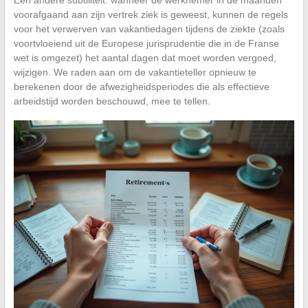
Een andere subtiliteit: wanneer de werknemer in de maanden
voorafgaand aan zijn vertrek ziek is geweest, kunnen de regels
voor het verwerven van vakantiedagen tijdens de ziekte (zoals
voortvloeiend uit de Europese jurisprudentie die in de Franse
wet is omgezet) het aantal dagen dat moet worden vergoed,
wijzigen. We raden aan om de vakantieteller opnieuw te
berekenen door de afwezigheidsperiodes die als effectieve
arbeidstijd worden beschouwd, mee te tellen.