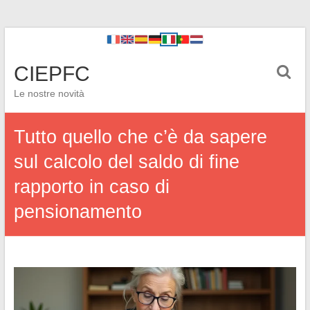
CIEPFC
Le nostre novità
Tutto quello che c’è da sapere
sul calcolo del saldo di fine
rapporto in caso di
pensionamento