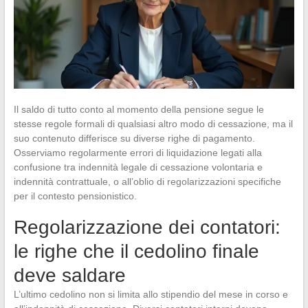
Il saldo di tutto conto al momento della pensione segue le
stesse regole formali di qualsiasi altro modo di cessazione, ma il
suo contenuto differisce su diverse righe di pagamento.
Osserviamo regolarmente errori di liquidazione legati alla
confusione tra indennità legale di cessazione volontaria e
indennità contrattuale, o all’oblio di regolarizzazioni specifiche
per il contesto pensionistico.
Regolarizzazione dei contatori:
le righe che il cedolino finale
deve saldare
L’ultimo cedolino non si limita allo stipendio del mese in corso e