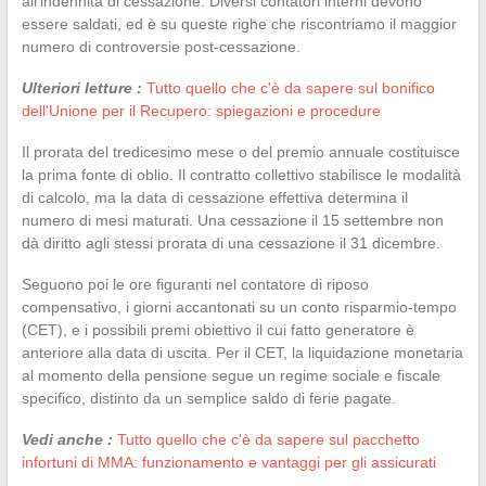
all’indennità di cessazione. Diversi contatori interni devono
essere saldati, ed è su queste righe che riscontriamo il maggior
numero di controversie post-cessazione.
Ulteriori letture :
Tutto quello che c'è da sapere sul bonifico
dell'Unione per il Recupero: spiegazioni e procedure
Il prorata del tredicesimo mese o del premio annuale costituisce
la prima fonte di oblio. Il contratto collettivo stabilisce le modalità
di calcolo, ma la data di cessazione effettiva determina il
numero di mesi maturati. Una cessazione il 15 settembre non
dà diritto agli stessi prorata di una cessazione il 31 dicembre.
Seguono poi le ore figuranti nel contatore di riposo
compensativo, i giorni accantonati su un conto risparmio-tempo
(CET), e i possibili premi obiettivo il cui fatto generatore è
anteriore alla data di uscita. Per il CET, la liquidazione monetaria
al momento della pensione segue un regime sociale e fiscale
specifico, distinto da un semplice saldo di ferie pagate.
Vedi anche :
Tutto quello che c'è da sapere sul pacchetto
infortuni di MMA: funzionamento e vantaggi per gli assicurati