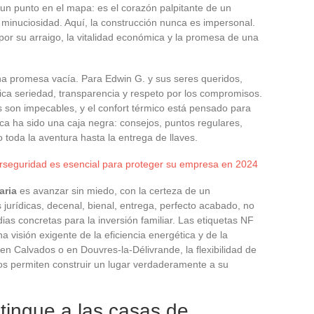
n punto en el mapa: es el corazón palpitante de un
inuciosidad. Aquí, la construcción nunca es impersonal.
por su arraigo, la vitalidad económica y la promesa de una
a promesa vacía. Para Edwin G. y sus seres queridos,
fica seriedad, transparencia y respeto por los compromisos.
 son impecables, y el confort térmico está pensado para
ca ha sido una caja negra: consejos, puntos regulares,
toda la aventura hasta la entrega de llaves.
erseguridad es esencial para proteger su empresa en 2024
aria
es avanzar sin miedo, con la certeza de un
jurídicas, decenal, bienal, entrega, perfecto acabado, no
ias concretas para la inversión familiar. Las etiquetas NF
a visión exigente de la eficiencia energética y de la
en Calvados o en Douvres-la-Délivrande, la flexibilidad de
ipos permiten construir un lugar verdaderamente a su
tingue a las casas de