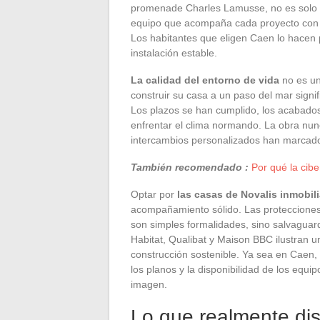
promenade Charles Lamusse, no es solo u
equipo que acompaña cada proyecto con m
Los habitantes que eligen Caen lo hacen 
instalación estable.
La calidad del entorno de vida
no es un
construir su casa a un paso del mar signi
Los plazos se han cumplido, los acabados
enfrentar el clima normando. La obra nun
intercambios personalizados han marcado 
También recomendado :
Por qué la cib
Optar por
las casas de Novalis inmobili
acompañamiento sólido. Las protecciones 
son simples formalidades, sino salvaguard
Habitat, Qualibat y Maison BBC ilustran un
construcción sostenible. Ya sea en Caen, 
los planos y la disponibilidad de los equ
imagen.
Lo que realmente dis