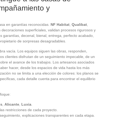
compañamiento y
asa en garantías reconocidas.
NF Habitat
,
Qualibat
,
on decoraciones superficiales, validan procesos rigurosos y
s garantías, decenal, bienal, entrega, perfecto acabado,
propietario de sorpresas desagradables.
ra vacía. Los equipos siguen las obras, responden,
os clientes disfrutan de un seguimiento impecable, de un
sobre el avance de los trabajos. Los artesanos asociados
saber hacer, desde los espacios de vida hasta los más
ción no se limita a una elección de colores: los planos se
cíficas, cada detalle cuenta para encontrar el equilibrio
nfoque:
is
,
Alicante
,
Luxia
.
as restricciones de cada proyecto.
eguimiento, explicaciones transparentes en cada etapa.