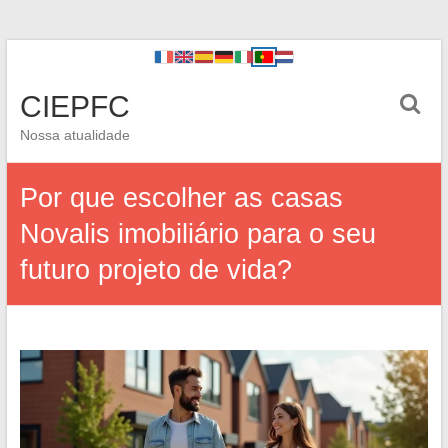
CIEPFC
Nossa atualidade
Por que escolher as casas
Novalis imobiliário para o seu
futuro projeto de vida?