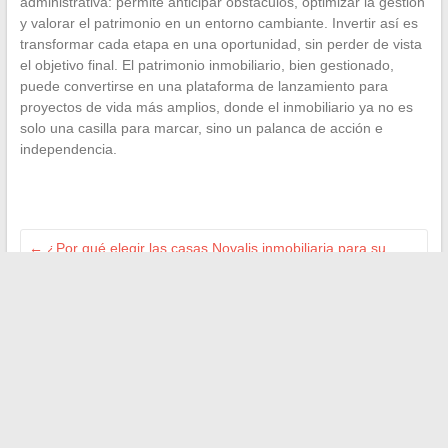
administrativa: permite anticipar obstáculos, optimizar la gestión
y valorar el patrimonio en un entorno cambiante. Invertir así es
transformar cada etapa en una oportunidad, sin perder de vista
el objetivo final. El patrimonio inmobiliario, bien gestionado,
puede convertirse en una plataforma de lanzamiento para
proyectos de vida más amplios, donde el inmobiliario ya no es
solo una casilla para marcar, sino un palanca de acción e
independencia.
←
¿Por qué elegir las casas Novalis inmobiliaria para su
futuro proyecto de vida?
Todo lo que necesitas saber sobre la transferencia de la
Unión para el Recaudamiento: explicaciones y trámites
→
Buscar