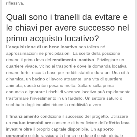
riflessiva.
Quali sono i tranelli da evitare e
le chiavi per avere successo nel
primo acquisto locativo?
L’
acquisizione di un bene locativo
non tollera né
approssimazioni né precipitazioni. La scelta della posizione
rimane il primo leva del
rendimento locativo
. Privilegiare un
quartiere vivace, vicino ai trasporti e dove la domanda locativa
rimane forte: ecco la base per redditi stabili e duraturi. Una città
dinamica, un bacino di lavoro attraente, una vita di quartiere
animata, questi criteri pesano molto. Saltare sulla prima
annuncio o ignorare i rischi di vacanza locativa può rapidamente
trasformare l’investimento in un fardello. Un settore saturo o
snobbato dagli inquilini riduce la redditività a zero.
Il
finanziamento
condiziona il successo del progetto. Utilizzare
un
mutuo immobiliare
consente di beneficiare dell’
effetto leva
:
investire oltre il proprio capitale disponibile. Un
apporto
personale
solido rassicura la banca e riduce il costo globale.