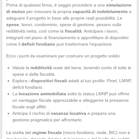
Prima di qualsiasi firma, è saggio procedere a una
simulazione
di mutuo
per misurare la propria
capacità di indebitamento
e
adeguare il progetto in base alle proprie reali possibilità. Le
spese
, lavori, condominio, spese di gestione, pesano sulla
redditività netta, così come la
fiscalità
. Anticipare i lavori,
integrarli nel piano di finanziamento e approfittare di dispositivi
come il
deficit fondiario
può trasformare l’equazione.
Ecco i punti da esaminare per costruire un progetto solido:
Valuta la
redditività
reale del bene, tenendo conto di tutte le
spese e della fiscalità.
Esplora i
dispositivi fiscali
adatti al tuo profilo: Pinel, LMNP,
deficit fondiario.
La
locazione ammobiliata
sotto lo status LMNP può offrire
un vantaggio fiscale apprezzabile e alleggerire la pressione
fiscale sugli affitti.
Anticipa il rischio di
vacanza locativa
e prepara una
gestione pragmatica per affrontarlo.
La scelta del
regime fiscale
(micro-fondiario, reale, BIC) non è
mai banale: dipende dal tipo di locazione e dal livello dei redditi