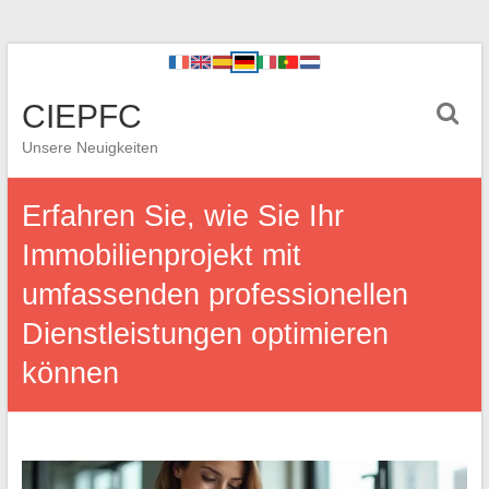
CIEPFC
Unsere Neuigkeiten
Erfahren Sie, wie Sie Ihr
Immobilienprojekt mit
umfassenden professionellen
Dienstleistungen optimieren
können