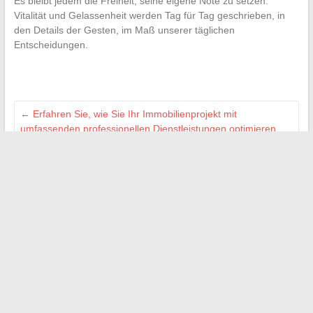
Es bleibt jedem die Freiheit, seine eigene Note zu setzen:
Vitalität und Gelassenheit werden Tag für Tag geschrieben, in
den Details der Gesten, im Maß unserer täglichen
Entscheidungen.
←
Erfahren Sie, wie Sie Ihr Immobilienprojekt mit
umfassenden professionellen Dienstleistungen optimieren
können
Wie man kostenlos und einfach den Eigentümer einer
unbekannten Nummer identifiziert
→
Suchen