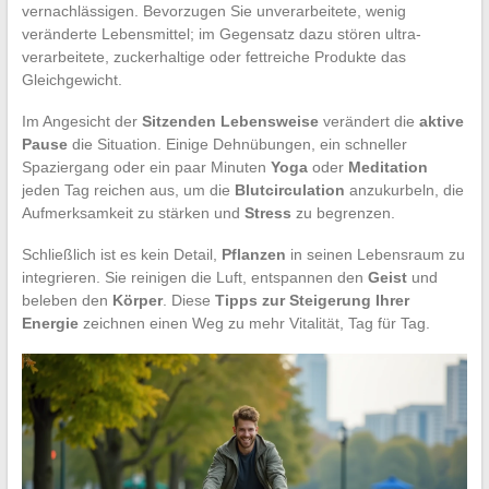
vernachlässigen. Bevorzugen Sie unverarbeitete, wenig
veränderte Lebensmittel; im Gegensatz dazu stören ultra-
verarbeitete, zuckerhaltige oder fettreiche Produkte das
Gleichgewicht.
Im Angesicht der
Sitzenden Lebensweise
verändert die
aktive
Pause
die Situation. Einige Dehnübungen, ein schneller
Spaziergang oder ein paar Minuten
Yoga
oder
Meditation
jeden Tag reichen aus, um die
Blutcirculation
anzukurbeln, die
Aufmerksamkeit zu stärken und
Stress
zu begrenzen.
Schließlich ist es kein Detail,
Pflanzen
in seinen Lebensraum zu
integrieren. Sie reinigen die Luft, entspannen den
Geist
und
beleben den
Körper
. Diese
Tipps zur Steigerung Ihrer
Energie
zeichnen einen Weg zu mehr Vitalität, Tag für Tag.