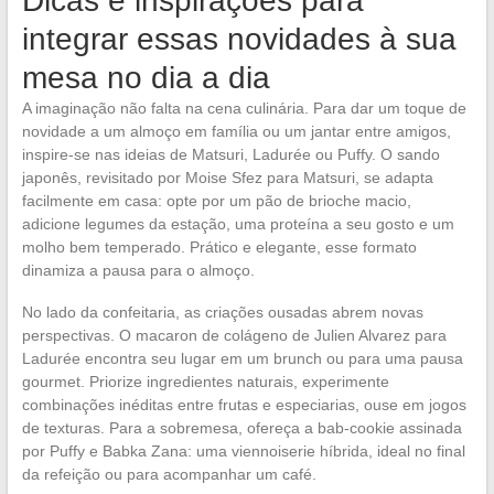
Dicas e inspirações para
integrar essas novidades à sua
mesa no dia a dia
A imaginação não falta na cena culinária. Para dar um toque de
novidade a um almoço em família ou um jantar entre amigos,
inspire-se nas ideias de Matsuri, Ladurée ou Puffy. O sando
japonês, revisitado por Moise Sfez para Matsuri, se adapta
facilmente em casa: opte por um pão de brioche macio,
adicione legumes da estação, uma proteína a seu gosto e um
molho bem temperado. Prático e elegante, esse formato
dinamiza a pausa para o almoço.
No lado da confeitaria, as criações ousadas abrem novas
perspectivas. O macaron de colágeno de Julien Alvarez para
Ladurée encontra seu lugar em um brunch ou para uma pausa
gourmet. Priorize ingredientes naturais, experimente
combinações inéditas entre frutas e especiarias, ouse em jogos
de texturas. Para a sobremesa, ofereça a bab-cookie assinada
por Puffy e Babka Zana: uma viennoiserie híbrida, ideal no final
da refeição ou para acompanhar um café.