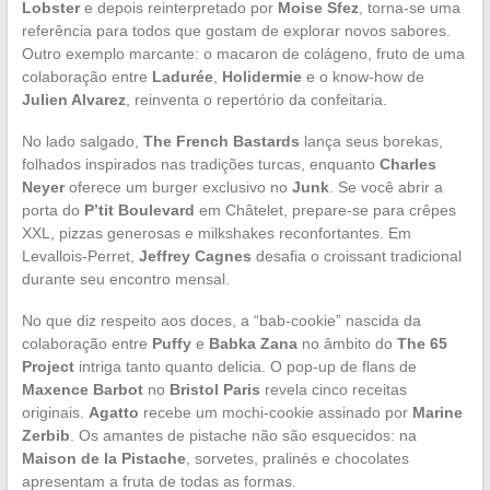
Lobster
e depois reinterpretado por
Moise Sfez
, torna-se uma
referência para todos que gostam de explorar novos sabores.
Outro exemplo marcante: o macaron de colágeno, fruto de uma
colaboração entre
Ladurée
,
Holidermie
e o know-how de
Julien Alvarez
, reinventa o repertório da confeitaria.
No lado salgado,
The French Bastards
lança seus borekas,
folhados inspirados nas tradições turcas, enquanto
Charles
Neyer
oferece um burger exclusivo no
Junk
. Se você abrir a
porta do
P’tit Boulevard
em Châtelet, prepare-se para crêpes
XXL, pizzas generosas e milkshakes reconfortantes. Em
Levallois-Perret,
Jeffrey Cagnes
desafia o croissant tradicional
durante seu encontro mensal.
No que diz respeito aos doces, a “bab-cookie” nascida da
colaboração entre
Puffy
e
Babka Zana
no âmbito do
The 65
Project
intriga tanto quanto delicia. O pop-up de flans de
Maxence Barbot
no
Bristol Paris
revela cinco receitas
originais.
Agatto
recebe um mochi-cookie assinado por
Marine
Zerbib
. Os amantes de pistache não são esquecidos: na
Maison de la Pistache
, sorvetes, pralinés e chocolates
apresentam a fruta de todas as formas.