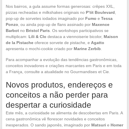
Nos bairros, a gula assume formas generosas: crêpes XXL,
pizzas recheadas e milkshakes originais no
P’tit Boulevard
,
pop-up de sorvetes iodados imaginado por
Fumo
e
Tessa
Ponzo
, ou ainda pop-up de flans assinado por
Maxence
Barbot
no
Bristol Paris
. Os workshops participativos se
multiplicam:
Lili & Clo
destaca a viennoiserie bicolor,
Maison
de la Pistache
oferece sorvete de pistache, e
Agatto
apresenta o mochi-cookie criado por
Marine Zerbib
.
Para acompanhar a evolução das tendências gastronômicas,
conceitos inovadores e criações marcantes em Paris e em toda
a França, consulte a atualidade no Gourmandises et Cie.
Novos produtos, endereços e
conceitos a não perder para
despertar a curiosidade
Este mês, a curiosidade se alimenta de descobertas em Paris. A
cena gastronômica vê florescer novidades e conceitos
inesperados. O sando japonês, imaginado por
Matsuri
e
Homer