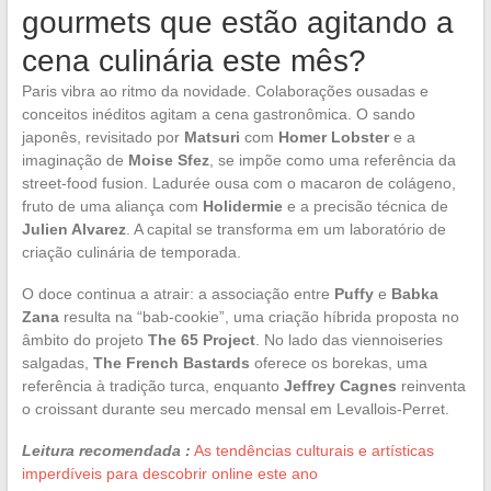
gourmets que estão agitando a
cena culinária este mês?
Paris vibra ao ritmo da novidade. Colaborações ousadas e
conceitos inéditos agitam a cena gastronômica. O sando
japonês, revisitado por
Matsuri
com
Homer Lobster
e a
imaginação de
Moise Sfez
, se impõe como uma referência da
street-food fusion. Ladurée ousa com o macaron de colágeno,
fruto de uma aliança com
Holidermie
e a precisão técnica de
Julien Alvarez
. A capital se transforma em um laboratório de
criação culinária de temporada.
O doce continua a atrair: a associação entre
Puffy
e
Babka
Zana
resulta na “bab-cookie”, uma criação híbrida proposta no
âmbito do projeto
The 65 Project
. No lado das viennoiseries
salgadas,
The French Bastards
oferece os borekas, uma
referência à tradição turca, enquanto
Jeffrey Cagnes
reinventa
o croissant durante seu mercado mensal em Levallois-Perret.
Leitura recomendada :
As tendências culturais e artísticas
imperdíveis para descobrir online este ano