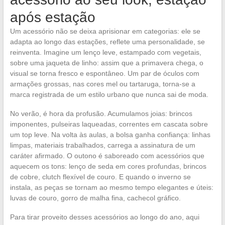
após estação
Um acessório não se deixa aprisionar em categorias: ele se
adapta ao longo das estações, reflete uma personalidade, se
reinventa. Imagine um lenço leve, estampado com vegetais,
sobre uma jaqueta de linho: assim que a primavera chega, o
visual se torna fresco e espontâneo. Um par de óculos com
armações grossas, nas cores mel ou tartaruga, torna-se a
marca registrada de um estilo urbano que nunca sai de moda.
No verão, é hora da profusão. Acumulamos joias: brincos
imponentes, pulseiras laqueadas, correntes em cascata sobre
um top leve. Na volta às aulas, a bolsa ganha confiança: linhas
limpas, materiais trabalhados, carrega a assinatura de um
caráter afirmado. O outono é saboreado com acessórios que
aquecem os tons: lenço de seda em cores profundas, brincos
de cobre, clutch flexível de couro. E quando o inverno se
instala, as peças se tornam ao mesmo tempo elegantes e úteis:
luvas de couro, gorro de malha fina, cachecol gráfico.
Para tirar proveito desses acessórios ao longo do ano, aqui