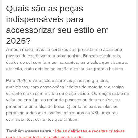
Quais são as peças
indispensáveis para
accessorizar seu estilo em
2026?
A moda muda, mas há certezas que persistem: o acessório
passou de coadjuvante a protagonista. Brincos esculturais,
óculos de sol com formas marcantes, uma bolsa que chama a
atenção, cada detalhe se impõe e conta sua própria história.
Para 2026, o veredicto é claro: as joias são grandes,
ambiciosas, com associações inéditas de materiais: a resina
vibrante cruza com o latão ou o aço polido. Os lenços estão de
volta, se enrolam ao redor do pescoço ou de um pulso, se
prendem a uma alça de bolsa. Quanto às bolsas, elas se
permitem todas as ousadias: miniaturas ou XXL, texturas
contrastantes, correntes que tilintam.
Também interessante :
Ideias deliciosas e receitas criativas
para agradar toda a família no dia a dia