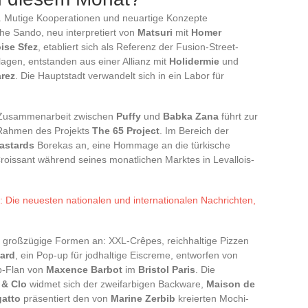
n. Mutige Kooperationen und neuartige Konzepte
he Sando, neu interpretiert von
Matsuri
mit
Homer
ise Sfez
, etabliert sich als Referenz der Fusion-Street-
agen, entstanden aus einer Allianz mit
Holidermie
und
arez
. Die Hauptstadt verwandelt sich in ein Labor für
e Zusammenarbeit zwischen
Puffy
und
Babka Zana
führt zur
m Rahmen des Projekts
The 65 Project
. Im Bereich der
astards
Borekas an, eine Hommage an die türkische
oissant während seines monatlichen Marktes in Levallois-
t: Die neuesten nationalen und internationalen Nachrichten,
r großzügige Formen an: XXL-Crêpes, reichhaltige Pizzen
vard
, ein Pop-up für jodhaltige Eiscreme, entworfen von
up-Flan von
Maxence Barbot
im
Bristol Paris
. Die
i & Clo
widmet sich der zweifarbigen Backware,
Maison de
atto
präsentiert den von
Marine Zerbib
kreierten Mochi-