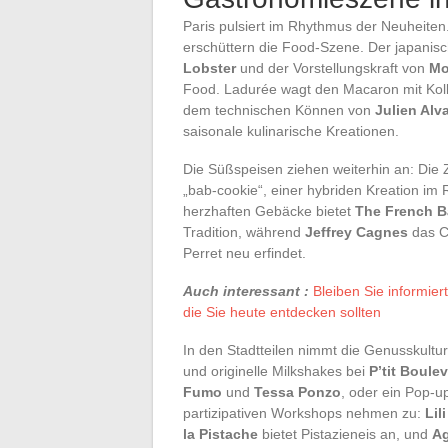
Paris pulsiert im Rhythmus der Neuheite
erschüttern die Food-Szene. Der japanisc
Lobster
und der Vorstellungskraft von
Mo
Food. Ladurée wagt den Macaron mit Koll
dem technischen Können von
Julien Alv
saisonale kulinarische Kreationen.
Die Süßspeisen ziehen weiterhin an: Di
„bab-cookie“, einer hybriden Kreation i
herzhaften Gebäcke bietet
The French B
Tradition, während
Jeffrey Cagnes
das Cr
Perret neu erfindet.
Auch interessant :
Bleiben Sie informier
die Sie heute entdecken sollten
In den Stadtteilen nimmt die Genusskultu
und originelle Milkshakes bei
P’tit Boule
Fumo
und
Tessa Ponzo
, oder ein Pop-
partizipativen Workshops nehmen zu:
Lil
la Pistache
bietet Pistazieneis an, und
Ag