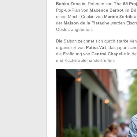
Babka Zana
im Rahmen von
The 65 Pro
Pop-up-Flan von
Maxence Barbot
im
Bri
einen Mochi-Cookie von
Marine Zerbib
an
der
Maison de la Pistache
werden Eiscre
Obstes angeboten.
Die Saison zeichnet sich durch starke Ve
organisiert von
Patiss’Art
, das japanisch
die Eröffnung von
Central Chapelle
in de
und Küche aufeinandertreffen.