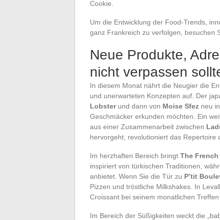
Cookie.
Um die Entwicklung der Food-Trends, inn
ganz Frankreich zu verfolgen, besuchen Si
Neue Produkte, Adre
nicht verpassen soll
In diesem Monat nährt die Neugier die En
und unerwarteten Konzepten auf. Der ja
Lobster
und dann von
Moise Sfez
neu int
Geschmäcker erkunden möchten. Ein weiter
aus einer Zusammenarbeit zwischen
Lad
hervorgeht, revolutioniert das Repertoire 
Im herzhaften Bereich bringt
The French
inspiriert von türkischen Traditionen, wä
anbietet. Wenn Sie die Tür zu
P’tit Boul
Pizzen und tröstliche Milkshakes. In Leval
Croissant bei seinem monatlichen Treffen
Im Bereich der Süßigkeiten weckt die „b