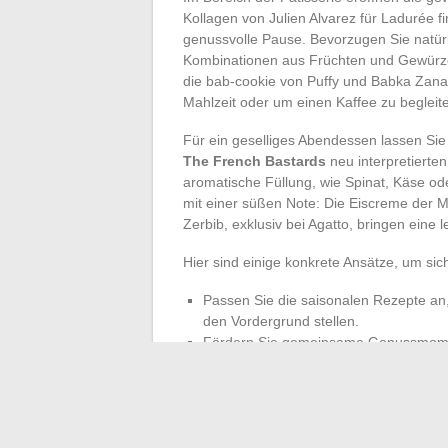
Kollagen von Julien Alvarez für Ladurée f
genussvolle Pause. Bevorzugen Sie natürl
Kombinationen aus Früchten und Gewürzen
die bab-cookie von Puffy und Babka Zana 
Mahlzeit oder um einen Kaffee zu begleit
Für ein geselliges Abendessen lassen Sie
The French Bastards
neu interpretierten
aromatische Füllung, wie Spinat, Käse od
mit einer süßen Note: Die Eiscreme der 
Zerbib, exklusiv bei Agatto, bringen eine l
Hier sind einige konkrete Ansätze, um sic
Passen Sie die saisonalen Rezepte an
den Vordergrund stellen.
Fördern Sie gemeinsame Genussmomen
Crêpes, großzügige Pizzen oder origi
Nehmen Sie an Workshops oder Märkten
Ihre kulinarischen Fähigkeiten zu erw
In diesem Monat kennt die Genusskultur k