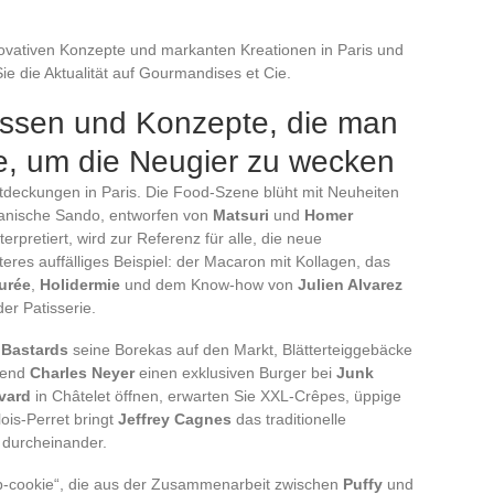
ovativen Konzepte und markanten Kreationen in Paris und
e die Aktualität auf Gourmandises et Cie.
ssen und Konzepte, die man
te, um die Neugier zu wecken
tdeckungen in Paris. Die Food-Szene blüht mit Neuheiten
panische Sando, entworfen von
Matsuri
und
Homer
erpretiert, wird zur Referenz für alle, die neue
es auffälliges Beispiel: der Macaron mit Kollagen, das
urée
,
Holidermie
und dem Know-how von
Julien Alvarez
der Patisserie.
 Bastards
seine Borekas auf den Markt, Blätterteiggebäcke
hrend
Charles Neyer
einen exklusiven Burger bei
Junk
evard
in Châtelet öffnen, erwarten Sie XXL-Crêpes, üppige
lois-Perret bringt
Jeffrey Cagnes
das traditionelle
 durcheinander.
ab-cookie“, die aus der Zusammenarbeit zwischen
Puffy
und