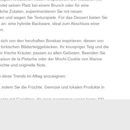
indet seinen Platz bei einem Brunch oder für eine
iche Zutaten, experimentieren Sie mit neuen
 und wagen Sie Texturspiele. Für das Dessert bieten Sie
an: eine hybride Backware, ideal zum Abschluss einer
en.
 sich von den herzhaften Borekas inspirieren, diesen von
 türkischen Blätterteiggebäcken. Ihr knuspriger Teig und die
er frische Kräuter, passen zu allen Gelüsten. Beenden Sie
Maison de la Pistache oder der Mochi-Cookie von Marine
eichte und originelle Note.
h diese Trends im Alltag anzueignen:
, indem Sie die Früchte, Gemüse und lokalen Produkte in
te mit Gerichten, die man zusammen essen kann: XXL-
nelle Flans von Maxence Barbot.
 teil, wie denen von Jeffrey Cagnes oder Lili & Clo, um
eitern und neue Techniken zu entdecken.
eine Grenzen. Der Tisch wird zu einem Experimentierfeld,