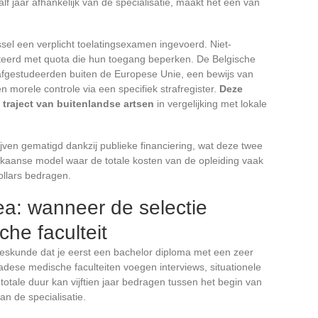
lf jaar afhankelijk van de specialisatie, maakt het een van
ssel een verplicht toelatingsexamen ingevoerd. Niet-
eerd met quota die hun toegang beperken. De Belgische
afgestudeerden buiten de Europese Unie, een bewijs van
 morele controle via een specifiek strafregister.
Deze
 traject van buitenlandse artsen
in vergelijking met lokale
ijven gematigd dankzij publieke financiering, wat deze twee
kaanse model waar de totale kosten van de opleiding vaak
llars bedragen.
a: wanneer de selectie
he faculteit
eeskunde dat je eerst een bachelor diploma met een zeer
se medische faculteiten voegen interviews, situationele
tale duur kan vijftien jaar bedragen tussen het begin van
an de specialisatie.