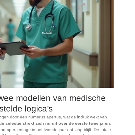
 twee modellen van medische
telde logica’s
angen door een numerus apertus, wat de indruk wekt van
de selectie strekt zich nu uit over de eerste twee jaren
,
mpercentage in het tweede jaar dat laag blijft. De totale