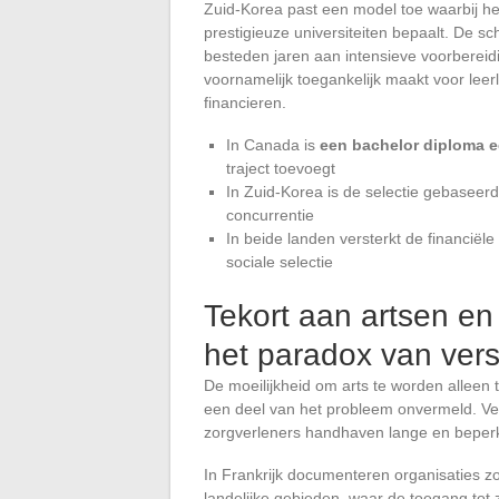
Zuid-Korea past een model toe waarbij h
prestigieuze universiteiten bepaalt. De s
besteden jaren aan intensieve voorbereidi
voornamelijk toegankelijk maakt voor leerl
financieren.
In Canada is
een bachelor diploma e
traject toevoegt
In Zuid-Korea is de selectie gebaseer
concurrentie
In beide landen versterkt de financiël
sociale selectie
Tekort aan artsen en 
het paradox van vers
De moeilijkheid om arts te worden alleen 
een deel van het probleem onvermeld. Ve
zorgverleners handhaven lange en beperk
In Frankrijk documenteren organisaties zo
landelijke gebieden, waar de toegang tot