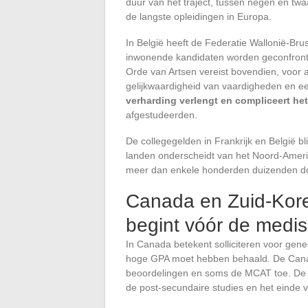
duur van het traject, tussen negen en twaa
de langste opleidingen in Europa.
In België heeft de Federatie Wallonië-Bru
inwonende kandidaten worden geconfront
Orde van Artsen vereist bovendien, voor 
gelijkwaardigheid van vaardigheden en een
verharding verlengt en compliceert het
afgestudeerden.
De collegegelden in Frankrijk en België bl
landen onderscheidt van het Noord-Ameri
meer dan enkele honderden duizenden do
Canada en Zuid-Kore
begint vóór de medisc
In Canada betekent solliciteren voor gen
hoge GPA moet hebben behaald. De Canade
beoordelingen en soms de MCAT toe. De to
de post-secundaire studies en het einde v