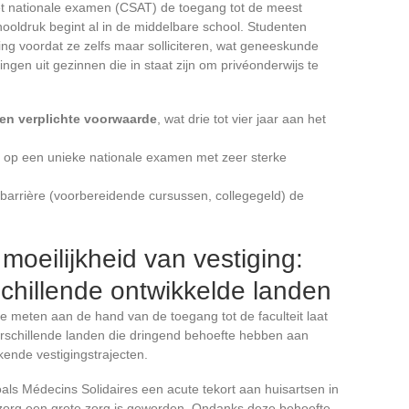
et nationale examen (CSAT) de toegang tot de meest
chooldruk begint al in de middelbare school. Studenten
ng voordat ze zelfs maar solliciteren, wat geneeskunde
ingen uit gezinnen die in staat zijn om privéonderwijs te
en verplichte voorwaarde
, wat drie tot vier jaar aan het
d op een unieke nationale examen met zeer sterke
e barrière (voorbereidende cursussen, collegegeld) de
moeilijkheid van vestiging:
chillende ontwikkelde landen
te meten aan de hand van de toegang tot de faculteit laat
rschillende landen die dringend behoefte hebben aan
ende vestigingstrajecten.
als Médecins Solidaires een acute tekort aan huisartsen in
 zorg een grote zorg is geworden. Ondanks deze behoefte