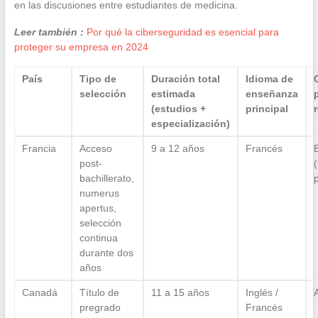
en las discusiones entre estudiantes de medicina.
Leer también :
Por qué la ciberseguridad es esencial para
proteger su empresa en 2024
País
Tipo de
Duración total
Idioma de
selección
estimada
enseñanza
(estudios +
principal
especialización)
Francia
Acceso
9 a 12 años
Francés
post-
bachillerato,
p
numerus
apertus,
selección
continua
durante dos
años
Canadá
Título de
11 a 15 años
Inglés /
A
pregrado
Francés