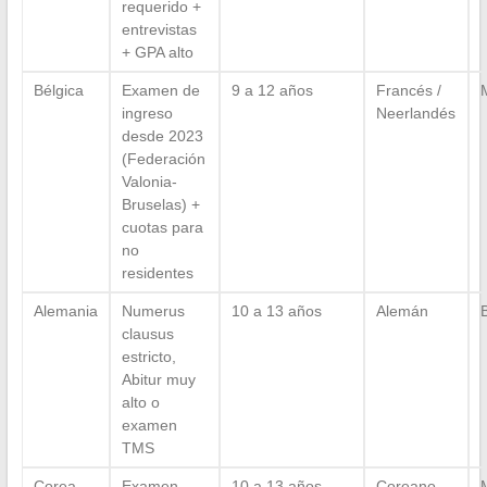
requerido +
entrevistas
+ GPA alto
Bélgica
Examen de
9 a 12 años
Francés /
ingreso
Neerlandés
desde 2023
(Federación
Valonia-
Bruselas) +
cuotas para
no
residentes
Alemania
Numerus
10 a 13 años
Alemán
clausus
estricto,
Abitur muy
alto o
examen
TMS
Corea
Examen
10 a 13 años
Coreano