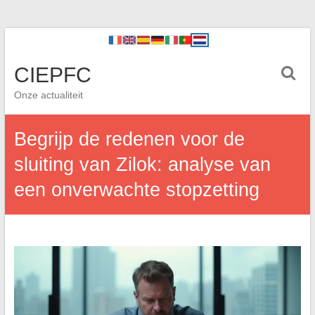
CIEPFC
Onze actualiteit
Begrijp de redenen voor de
sluiting van Zilok: analyse van
een onverwachte stopzetting