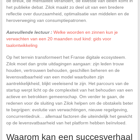
de breuk, de mentaliteit verandert, de kwestie van delen komt in
het publieke debat. Zilok maakt zo deel uit van een bredere
reflectie over duurzaamheid, optimalisatie van middelen en de
heroverweging van consumptiepatronen.
Aanvullende lectuur :
Welke woorden en zinnen kun je
verwachten van een 20 maanden oud kind: gids voor
taalontwikkeling
Op het terrein transformeert het Franse digitale ecosysteem.
Zilok moet dan grote uitdagingen aangaan: zijn leden trouw
houden, vertrouwen behouden, geschillen beheren en de
levensvatbaarheid van een model waarbuiten zijn
aantrekkelijkheid, blijkt veeleisend te zijn. Het parcours van de
startup werpt licht op de complexiteit van het behouden van een
actieve en betrokken gemeenschap. Om verder te gaan, de
redenen voor de sluiting van Zilok helpen om de obstakels beter
te begrijpen: evolutie van verwachtingen, nieuwe regelgeving,
concurrentiedruk… allemaal factoren die uiteindelijk het gewicht
op de levensvatbaarheid van het platform hebben beïnvloed.
Waarom kan een succesverhaal