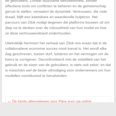
de gebruikers. Zonder duurzame betrokkenheid, zonder
effectieve tools om conflicten te beheren en de gemeenschap
gerust te stellen, verwatert de dynamiek. Vertrouwen, die rode
draad, blijft een kwetsbare en waardevolle hulpbron. Het
parcours van Zilok nodigt degenen die platforms bouwen uit om
diep na te denken over de robuustheid van hun model en hoe
ze deze vertrouwensband onderhouden.
Uiteindelijk herinnert het verhaal van Zilok ons eraan dat in de
collaboratieve economie succes nooit toeval is. Het wordt elke
dag geschreven, tussen durf, luisteren en het vermogen om de
koers te corrigeren. Geconfronteerd met de volatiliteit van het
gebruik en de eisen van de gebruikers, is niets ooit zeker, en dat
is misschien wel de beste uitnodiging voor ondernemers om hun
modellen voortdurend te heruitvinden.
←
De beste alternatieven voor Pijpa voor uw online
behoeften in 2024