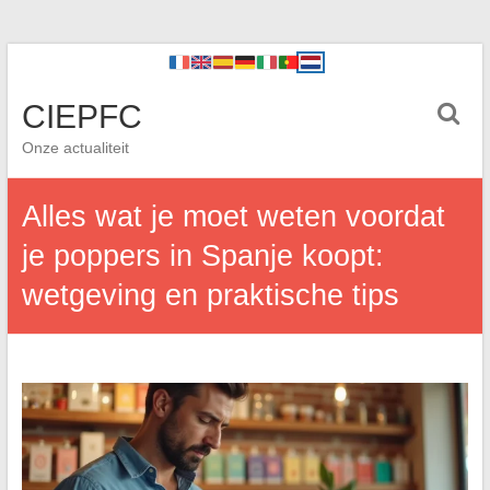
CIEPFC
Onze actualiteit
Alles wat je moet weten voordat
je poppers in Spanje koopt:
wetgeving en praktische tips