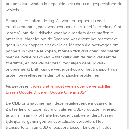
poppers kunt vinden in bepaalde seksshops of gespecialiseerde
winkels.
Spanje is een uitzondering. Je vindt er poppers in veel
etablissementen, vaak verkocht onder het label “leerreiniger” of
“aroma”, om de juridische vaagheid rondom deze stoffen te
omzeilen. Maar let op: de Spaanse wet erkent het recreatieve
gebruik van poppers niet expliciet. Mensen die overwegen om
poppers in Spanje te kopen, moeten zich dus goed informeren
over de lokale praktijken. Afhankelijk van de regio varieert de
tolerantie, en hoewel het bezit voor eigen gebruik vaak
onopgemerkt blijft, kan de wederverkoop of het transport van
grote hoeveelheden leiden tot juridische problemen.
Verder lezen :
Alles wat je moet weten over de verschillen
tussen Google Drive en Google One in 2024
De
CBD
ontsnapt niet aan deze regelgevende mozaïek. In
Zwitserland of Luxemburg circuleren CBD-producten vrijelijk,
terwijl in Frankrijk of Italië het kader vaak verandert, tussen
tijdelijke vergunningen en sporadische verboden. Het
transporteren van CBD of poppers tussen landen blijft dus