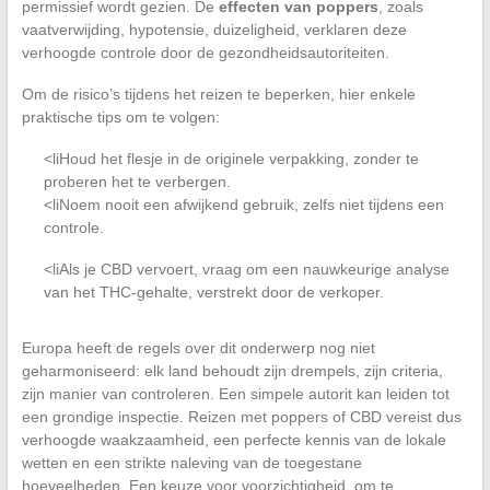
permissief wordt gezien. De
effecten van poppers
, zoals
vaatverwijding, hypotensie, duizeligheid, verklaren deze
verhoogde controle door de gezondheidsautoriteiten.
Om de risico’s tijdens het reizen te beperken, hier enkele
praktische tips om te volgen:
<liHoud het flesje in de originele verpakking, zonder te
proberen het te verbergen.
<liNoem nooit een afwijkend gebruik, zelfs niet tijdens een
controle.
<liAls je CBD vervoert, vraag om een nauwkeurige analyse
van het THC-gehalte, verstrekt door de verkoper.
Europa heeft de regels over dit onderwerp nog niet
geharmoniseerd: elk land behoudt zijn drempels, zijn criteria,
zijn manier van controleren. Een simpele autorit kan leiden tot
een grondige inspectie. Reizen met poppers of CBD vereist dus
verhoogde waakzaamheid, een perfecte kennis van de lokale
wetten en een strikte naleving van de toegestane
hoeveelheden. Een keuze voor voorzichtigheid, om te