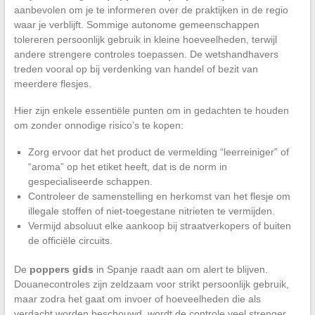
aanbevolen om je te informeren over de praktijken in de regio
waar je verblijft. Sommige autonome gemeenschappen
tolereren persoonlijk gebruik in kleine hoeveelheden, terwijl
andere strengere controles toepassen. De wetshandhavers
treden vooral op bij verdenking van handel of bezit van
meerdere flesjes.
Hier zijn enkele essentiële punten om in gedachten te houden
om zonder onnodige risico’s te kopen:
Zorg ervoor dat het product de vermelding “leerreiniger” of
“aroma” op het etiket heeft, dat is de norm in
gespecialiseerde schappen.
Controleer de samenstelling en herkomst van het flesje om
illegale stoffen of niet-toegestane nitrieten te vermijden.
Vermijd absoluut elke aankoop bij straatverkopers of buiten
de officiële circuits.
De
poppers gids
in Spanje raadt aan om alert te blijven.
Douanecontroles zijn zeldzaam voor strikt persoonlijk gebruik,
maar zodra het gaat om invoer of hoeveelheden die als
verdacht worden beschouwd, wordt de controle veel strenger.