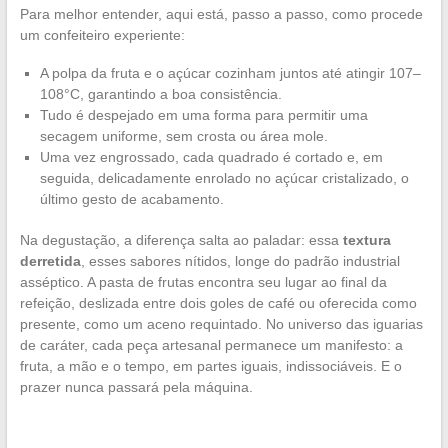
Para melhor entender, aqui está, passo a passo, como procede
um confeiteiro experiente:
A polpa da fruta e o açúcar cozinham juntos até atingir 107–
108°C, garantindo a boa consistência.
Tudo é despejado em uma forma para permitir uma
secagem uniforme, sem crosta ou área mole.
Uma vez engrossado, cada quadrado é cortado e, em
seguida, delicadamente enrolado no açúcar cristalizado, o
último gesto de acabamento.
Na degustação, a diferença salta ao paladar: essa
textura
derretida
, esses sabores nítidos, longe do padrão industrial
asséptico. A pasta de frutas encontra seu lugar ao final da
refeição, deslizada entre dois goles de café ou oferecida como
presente, como um aceno requintado. No universo das iguarias
de caráter, cada peça artesanal permanece um manifesto: a
fruta, a mão e o tempo, em partes iguais, indissociáveis. E o
prazer nunca passará pela máquina.