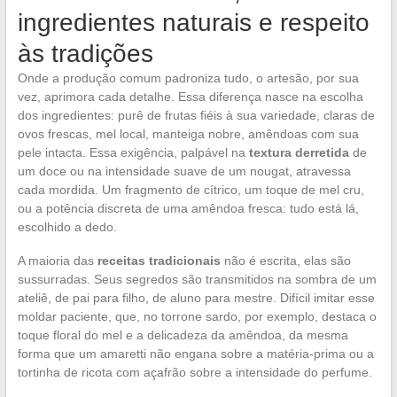
ingredientes naturais e respeito
às tradições
Onde a produção comum padroniza tudo, o artesão, por sua
vez, aprimora cada detalhe. Essa diferença nasce na escolha
dos ingredientes: purê de frutas fiéis à sua variedade, claras de
ovos frescas, mel local, manteiga nobre, amêndoas com sua
pele intacta. Essa exigência, palpável na
textura derretida
de
um doce ou na intensidade suave de um nougat, atravessa
cada mordida. Um fragmento de cítrico, um toque de mel cru,
ou a potência discreta de uma amêndoa fresca: tudo está lá,
escolhido a dedo.
A maioria das
receitas tradicionais
não é escrita, elas são
sussurradas. Seus segredos são transmitidos na sombra de um
ateliê, de pai para filho, de aluno para mestre. Difícil imitar esse
moldar paciente, que, no torrone sardo, por exemplo, destaca o
toque floral do mel e a delicadeza da amêndoa, da mesma
forma que um amaretti não engana sobre a matéria-prima ou a
tortinha de ricota com açafrão sobre a intensidade do perfume.