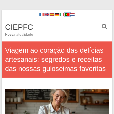
CIEPFC
Nossa atualidade
Viagem ao coração das delícias
artesanais: segredos e receitas
das nossas guloseimas favoritas