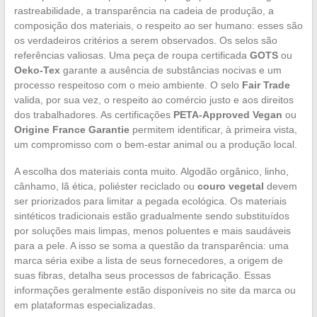
rastreabilidade, a transparência na cadeia de produção, a
composição dos materiais, o respeito ao ser humano: esses são
os verdadeiros critérios a serem observados. Os selos são
referências valiosas. Uma peça de roupa certificada
GOTS
ou
Oeko-Tex
garante a ausência de substâncias nocivas e um
processo respeitoso com o meio ambiente. O selo
Fair Trade
valida, por sua vez, o respeito ao comércio justo e aos direitos
dos trabalhadores. As certificações
PETA-Approved Vegan
ou
Origine France Garantie
permitem identificar, à primeira vista,
um compromisso com o bem-estar animal ou a produção local.
A escolha dos materiais conta muito. Algodão orgânico, linho,
cânhamo, lã ética, poliéster reciclado ou
couro vegetal
devem
ser priorizados para limitar a pegada ecológica. Os materiais
sintéticos tradicionais estão gradualmente sendo substituídos
por soluções mais limpas, menos poluentes e mais saudáveis
para a pele. A isso se soma a questão da transparência: uma
marca séria exibe a lista de seus fornecedores, a origem de
suas fibras, detalha seus processos de fabricação. Essas
informações geralmente estão disponíveis no site da marca ou
em plataformas especializadas.