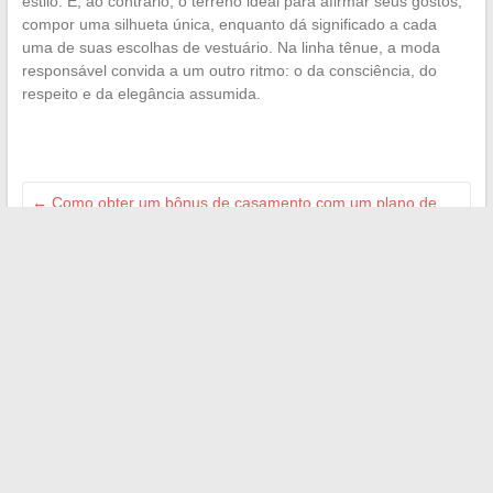
estilo. É, ao contrário, o terreno ideal para afirmar seus gostos,
compor uma silhueta única, enquanto dá significado a cada
uma de suas escolhas de vestuário. Na linha tênue, a moda
responsável convida a um outro ritmo: o da consciência, do
respeito e da elegância assumida.
←
Como obter um bônus de casamento com um plano de
saúde e quais ofertas escolher?
O salário após Dauphine: quais as evoluções para os jovens
formados?
→
Search