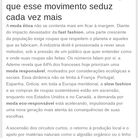
que esse movimento seduz
cada vez mais
A
moda ética
não se contenta mais em ficar à margem. Diante
do impacto devastador da
fast fashion
, uma parte crescente
da população exige roupas que respeitem o planeta e aqueles
que as fabricam. A indústria têxtil é pressionada a rever seus
métodos, sob a pressão de um público que quer entender como
e onde suas roupas são feitas. Os números falam por si: a
Ademe revela que 64% dos franceses hoje priorizam uma
moda responsável
, motivados por considerações ecológicas e
sociais. Essa dinâmica não se limita à França. Portugal,
Espanha, Grécia: em toda a Europa meridional, a
slow fashion
e as compras de roupas sustentáveis estão em ascensão,
enquanto nos Estados Unidos e no Canadá, a demanda por
moda eco-responsável
está acelerando, impulsionada por
uma nova geração mais atenta às consequências de suas
escolhas.
A ascensão dos circuitos curtos, o retorno à produção local e o
apelo por matérias naturais como o algodão orgânico ou o linho