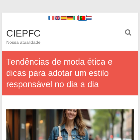
CIEPFC
Nossa atualidade
Tendências de moda ética e
dicas para adotar um estilo
responsável no dia a dia