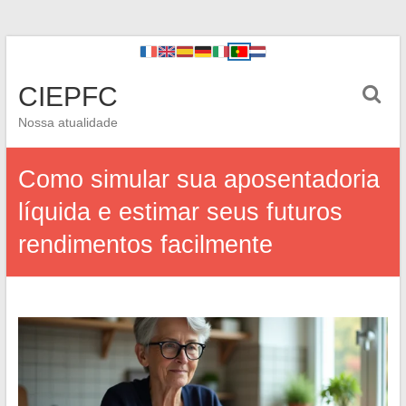
CIEPFC
Nossa atualidade
Como simular sua aposentadoria
líquida e estimar seus futuros
rendimentos facilmente