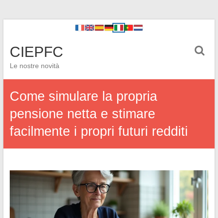
CIEPFC
Le nostre novità
Come simulare la propria
pensione netta e stimare
facilmente i propri futuri redditi