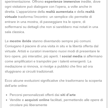
sperimentazione. Offrono
esperienze immersive
inedite, dove
ogni visitatore può dialogare con l’opera, a volte anche in
diretta. L’apparizione della
realtà aumentata
e della
realtà
virtuale
trasforma l’incontro: un semplice clic permette di
entrare in una mostra, di passeggiare tra le opere, di
soffermarsi su dettagli che non si sarebbero mai notati in una
sala classica.
Le
mostre ibride
stanno diventando sempre più comuni.
Coniugano il piacere di una visita in situ e la libertà offerta dal
virtuale. Artisti e curatori inventano nuovi modi di presentare le
loro opere, più interattivi, più aperti. I
social media
si affermano
come amplificatori e trampolini per i talenti emergenti. La
mediazione si rinnova, si rivolge a pubblici che fino ad ora
sfuggivano ai circuiti tradizionali.
Ecco alcune evoluzioni significative che trasformano la scoperta
dell’arte online:
Percorsi personalizzati offerti dai
siti d’arte
Vendite e
acquisti online
facilitati, permettendo alle opere di
circolare più liberamente