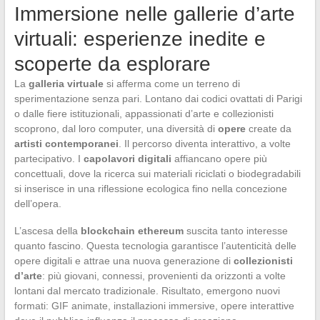
Immersione nelle gallerie d’arte
virtuali: esperienze inedite e
scoperte da esplorare
La
galleria virtuale
si afferma come un terreno di
sperimentazione senza pari. Lontano dai codici ovattati di Parigi
o dalle fiere istituzionali, appassionati d’arte e collezionisti
scoprono, dal loro computer, una diversità di
opere
create da
artisti contemporanei
. Il percorso diventa interattivo, a volte
partecipativo. I
capolavori digitali
affiancano opere più
concettuali, dove la ricerca sui materiali riciclati o biodegradabili
si inserisce in una riflessione ecologica fino nella concezione
dell’opera.
L’ascesa della
blockchain ethereum
suscita tanto interesse
quanto fascino. Questa tecnologia garantisce l’autenticità delle
opere digitali e attrae una nuova generazione di
collezionisti
d’arte
: più giovani, connessi, provenienti da orizzonti a volte
lontani dal mercato tradizionale. Risultato, emergono nuovi
formati: GIF animate, installazioni immersive, opere interattive